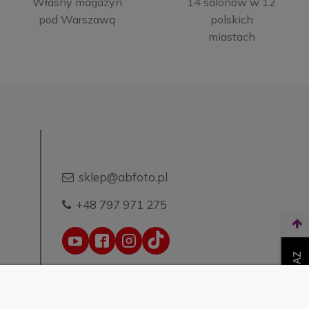
Własny magazyn
14 salonów w 12
pod Warszawą
polskich
miastach
sklep@abfoto.pl
+48 797 971 275
WEŹ LEASING TERAZ