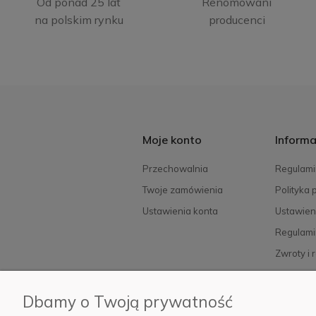
Od ponad 25 lat
Renomowani
na polskim rynku
producenci
Moje konto
Informa
Przechowalnia
Regulami
Twoje zamówienia
Polityka 
Ustawienia konta
Ustawien
Regulami
Zwroty i 
FAQ
Dbamy o Twoją prywatność