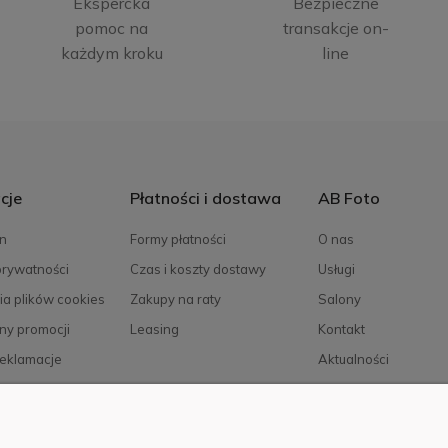
Ekspercka
Bezpieczne
pomoc na
transakcje on-
każdym kroku
line
cje
Płatności i dostawa
AB Foto
n
Formy płatności
O nas
prywatności
Czas i koszty dostawy
Usługi
ia plików cookies
Zakupy na raty
Salony
ny promocji
Leasing
Kontakt
reklamacje
Aktualności
Kariera