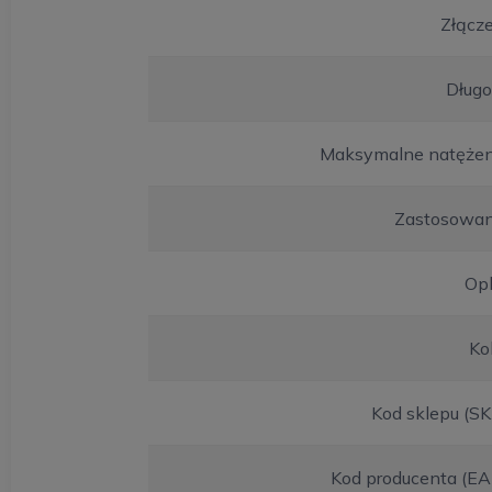
Złącz
Długo
Maksymalne natężen
Zastosowan
Opl
Ko
Kod sklepu (S
Kod producenta (EA