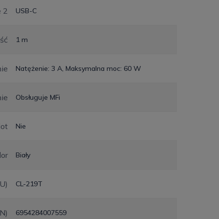
e 2
USB-C
ść
1 m
ie
Natężenie: 3 A, Maksymalna moc: 60 W
ie
Obsługuje MFi
ot
Nie
lor
Biały
KU)
CL-219T
N)
6954284007559