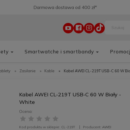
Darmowa dostawa od 400 zł*
lety
Smartwatche i smartbandy
Promoc
tablety
»
Zasilanie
»
Kable
»
Kabel AWEI CL-219T USB-C 60 W Bia
Kabel AWEI CL-219T USB-C 60 W Biały -
White
Ocena:
Kod produktu w sklepie:
CL-219T
Producent:
AWEI