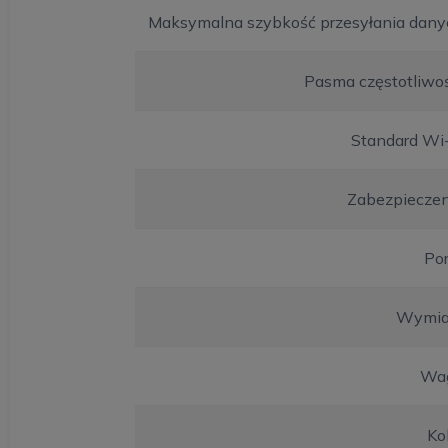
Maksymalna szybkość przesyłania dany
Pasma częstotliwoś
Standard Wi-
Zabezpieczen
Por
Wymia
Wa
Ko