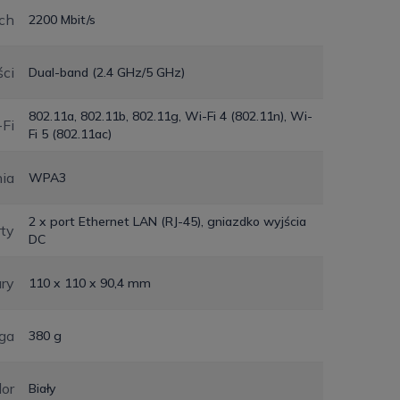
ch
2200 Mbit/s
ci
Dual-band (2.4 GHz/5 GHz)
802.11a, 802.11b, 802.11g, Wi-Fi 4 (802.11n), Wi-
Fi
Fi 5 (802.11ac)
ia
WPA3
2 x port Ethernet LAN (RJ-45), gniazdko wyjścia
ty
DC
ry
110 x 110 x 90,4 mm
ga
380 g
lor
Biały