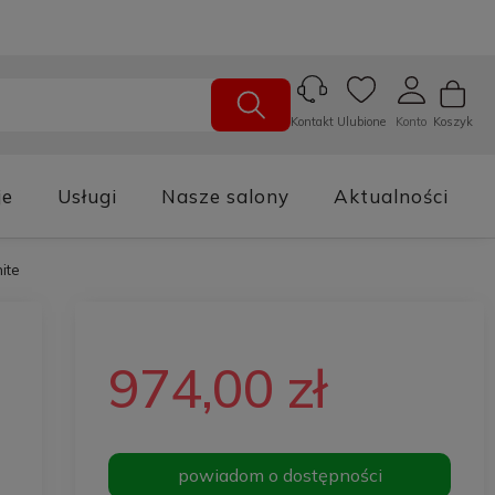
Ulubione
Konto
Koszyk
Kontakt
je
Usługi
Nasze salony
Aktualności
ite
974,00 zł
powiadom o dostępności