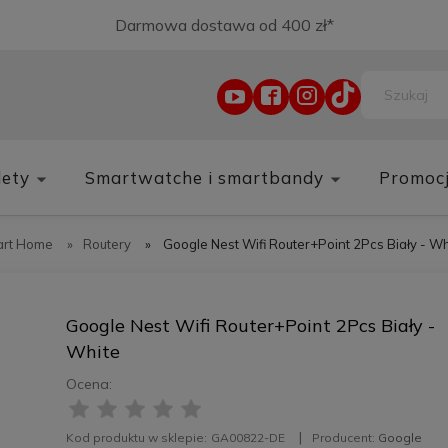
Darmowa dostawa od 400 zł*
lety
Smartwatche i smartbandy
Promoc
rt Home
»
Routery
»
Google Nest Wifi Router+Point 2Pcs Biały - Wh
Google Nest Wifi Router+Point 2Pcs Biały -
White
Ocena:
Kod produktu w sklepie:
GA00822-DE
Producent:
Google