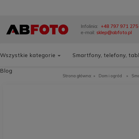
Infolinia:
+48 797 971 275
e-mail:
sklep@abfoto.pl
Wszystkie kategorie
Smartfony, telefony, tab
Blog
Strona główna:
»
Dom i ogród
»
Sma