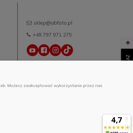
sklep@abfoto.pl
+48 797 971 275
WEŹ LEASING TERAZ
trzeb. Możesz zaakceptować wykorzystanie przez nas
o.o.
0000271999
.