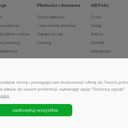
cje
Płatności i dostawa
AB Foto
n
Formy płatności
O nas
prywatności
Czas i koszty dostawy
Usługi
ia plików cookies
Zakupy na raty
Salony
ny promocji
Leasing
Kontakt
reklamacje
Aktualności
Kariera
e działanie strony i pomagają nam dostosować ofertę do Twoich po
025 Wszelkie prawa zastrzeżone. Serwis własnością:
AB FOTO Sp. z 
ie plików do swoich preferencji, wybierając opcję "Dostosuj zgody".
 02-486 WARSZAWA, Al. Jerozolimskie 176, NIP 1132646403 KRS nr 
ności.
zaakceptuj wszystkie