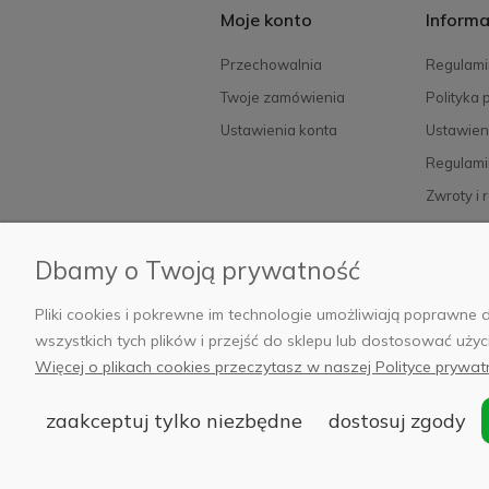
Moje konto
Informa
Przechowalnia
Regulami
Twoje zamówienia
Polityka 
Ustawienia konta
Ustawien
Regulami
Zwroty i 
FAQ
Dbamy o Twoją prywatność
Pliki cookies i pokrewne im technologie umożliwiają poprawn
© 2
wszystkich tych plików i przejść do sklepu lub dostosować użyc
Siedziba:
Więcej o plikach cookies przeczytasz w naszej Polityce prywat
zaakceptuj tylko niezbędne
dostosuj zgody
'