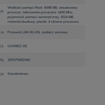
Wielkość pamięci flash: 4096 MB, wbudowany
je
procesor, taktowanie procesora: 1400 Mhz,
pojemność pamięci wewnętrznej: 1024 MB,
materiał obudowy: plastik, 4 rdzenie procesora.
ia
Przewód LAN (RJ-45), zasilacz sieciowy.
KU)
GA00822-DE
N)
193575002040
ja
Standardowa