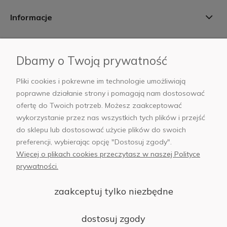
Informacje
Płatności i dostawa
Dbamy o Twoją prywatność
AB Foto
Pliki cookies i pokrewne im technologie umożliwiają
poprawne działanie strony i pomagają nam dostosować
ofertę do Twoich potrzeb. Możesz zaakceptować
wykorzystanie przez nas wszystkich tych plików i przejść
sklep@abfoto.pl
do sklepu lub dostosować użycie plików do swoich
preferencji, wybierając opcję "Dostosuj zgody".
+48 797 971 275
Więcej o plikach cookies przeczytasz w naszej Polityce
prywatności.
zaakceptuj tylko niezbędne
© 2025 Wszelkie prawa zastrzeżone. Serwis własnością:
AB FOTO
dostosuj zgody
Sp. z o.o.