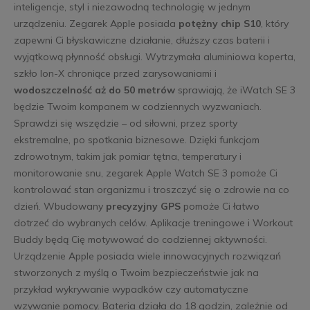
inteligencje, styl i niezawodną technologię w jednym
urządzeniu. Zegarek Apple posiada
potężny chip S10
, który
zapewni Ci błyskawiczne działanie, dłuższy czas baterii i
wyjątkową płynność obsługi. Wytrzymała aluminiowa koperta,
szkło Ion-X chroniące przed zarysowaniami i
wodoszczelność aż do 50 metrów
sprawiają, że iWatch SE 3
będzie Twoim kompanem w codziennych wyzwaniach.
Sprawdzi się wszędzie – od siłowni, przez sporty
ekstremalne, po spotkania biznesowe. Dzięki funkcjom
zdrowotnym, takim jak pomiar tętna, temperatury i
monitorowanie snu, zegarek Apple Watch SE 3 pomoże Ci
kontrolować stan organizmu i troszczyć się o zdrowie na co
dzień. Wbudowany
precyzyjny GPS
pomoże Ci łatwo
dotrzeć do wybranych celów. Aplikacje treningowe i Workout
Buddy będą Cię motywować do codziennej aktywności.
Urządzenie Apple posiada wiele innowacyjnych rozwiązań
stworzonych z myślą o Twoim bezpieczeństwie jak na
przykład wykrywanie wypadków czy automatyczne
wzywanie pomocy. Bateria działa do 18 godzin, zależnie od