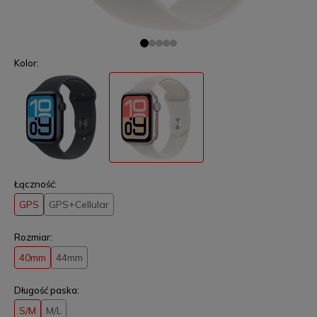
Kolor:
Łączność:
GPS
GPS+Cellular
Rozmiar:
40mm
44mm
Długość paska:
S/M
M/L