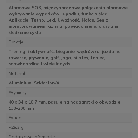
Alarmowe SOS, międzynarodowe połączenia alarmowe,
wykrywanie wypadków i upadku, funkcja ślad,
Aplikacje: Tętno, Leki, Uważność, Hałas, Sen z
monitorowaniem faz snu, powiadomienia o arytmii,
śledzenie cyklu
Funkcje
Treningi i aktywność: bieganie, wędrówka, jazda na
rowerze, pływanie, golf, joga, pilates, taniec,
snowboarding i wiele innych
Materiał
Aluminium, Szkło: Ion‑X
Wymiary
40 x 34 x 10,7 mm, pasuje na nadgarstki o obwodzie
130-200 mm
Waga
~26,3 g
Dodatkowe informacje