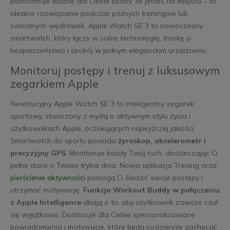
poinformuje ważne dla Ciebie osoby, że jesteś na miejscu – to
idealne rozwiązanie podczas późnych treningów lub
samotnych wędrówek. Apple Watch SE 3 to nowoczesny
smartwatch, który łączy w sobie technologię, troskę o
bezpieczeństwo i spokój w jednym eleganckim urządzeniu.
Monitoruj postępy i trenuj z luksusowym
zegarkiem Apple
Rewolucyjny Apple Watch SE 3 to inteligentny zegarek
sportowy, stworzony z myślą o aktywnym stylu życia i
użytkownikach Apple, oczekujących najwyższej jakości.
Smartwatch do sportu posiada
żyroskop, akcelerometr i
precyzyjny GPS
. Monitoruje każdy Twój ruch, dostarczając Ci
pełne dane o Twoim trybie dnia. Nowa aplikacja Trening oraz
pierścienie aktywności
pomogą Ci śledzić swoje postępy i
utrzymać motywację.
Funkcja Workout Buddy w połączeniu
z Apple Intelligence
dbają o to, aby użytkownik zawsze czuł
się wyjątkowo. Dostosuje dla Ciebie spersonalizowane
powiadomienia i motywacje, które będą codziennie zachęcać