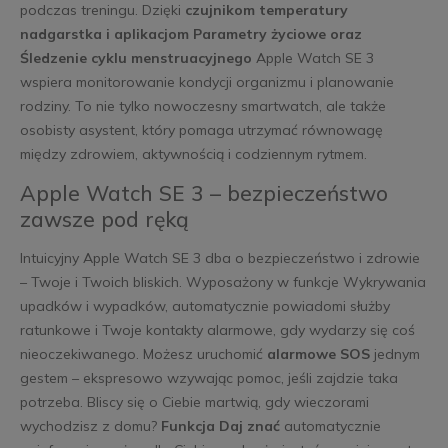
podczas treningu. Dzięki
czujnikom temperatury
nadgarstka i aplikacjom Parametry życiowe oraz
Śledzenie cyklu menstruacyjnego
Apple Watch SE 3
wspiera monitorowanie kondycji organizmu i planowanie
rodziny. To nie tylko nowoczesny smartwatch, ale także
osobisty asystent, który pomaga utrzymać równowagę
między zdrowiem, aktywnością i codziennym rytmem.
Apple Watch SE 3 – bezpieczeństwo
zawsze pod ręką
Intuicyjny Apple Watch SE 3 dba o bezpieczeństwo i zdrowie
– Twoje i Twoich bliskich. Wyposażony w funkcje Wykrywania
upadków i wypadków, automatycznie powiadomi służby
ratunkowe i Twoje kontakty alarmowe, gdy wydarzy się coś
nieoczekiwanego. Możesz uruchomić
alarmowe SOS
jednym
gestem – ekspresowo wzywając pomoc, jeśli zajdzie taka
potrzeba. Bliscy się o Ciebie martwią, gdy wieczorami
wychodzisz z domu?
Funkcja Daj znać
automatycznie