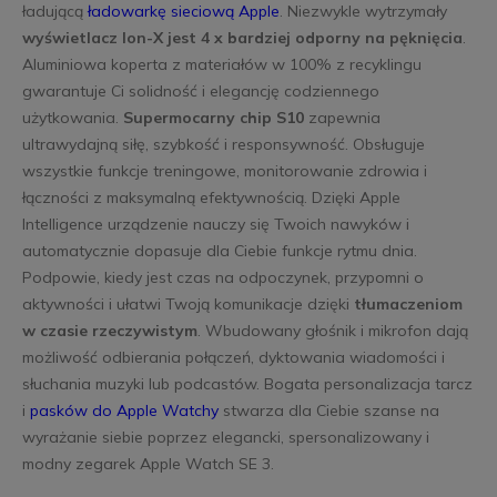
ładującą
ładowarkę sieciową Apple
. Niezwykle wytrzymały
wyświetlacz Ion-X jest 4 x bardziej odporny na pęknięcia
.
Aluminiowa koperta z materiałów w 100% z recyklingu
gwarantuje Ci solidność i elegancję codziennego
użytkowania.
Supermocarny chip S10
zapewnia
ultrawydajną siłę, szybkość i responsywność. Obsługuje
wszystkie funkcje treningowe, monitorowanie zdrowia i
łączności z maksymalną efektywnością. Dzięki Apple
Intelligence urządzenie nauczy się Twoich nawyków i
automatycznie dopasuje dla Ciebie funkcje rytmu dnia.
Podpowie, kiedy jest czas na odpoczynek, przypomni o
aktywności i ułatwi Twoją komunikacje dzięki
tłumaczeniom
w czasie rzeczywistym
. Wbudowany głośnik i mikrofon dają
możliwość odbierania połączeń, dyktowania wiadomości i
słuchania muzyki lub podcastów. Bogata personalizacja tarcz
i
pasków do Apple Watchy
stwarza dla Ciebie szanse na
wyrażanie siebie poprzez elegancki, spersonalizowany i
modny zegarek Apple Watch SE 3.