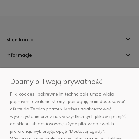
Moje konto
Informacje
Płatności i dostawa
Dbamy o Twoją prywatność
AB Foto
Pliki cookies i pokrewne im technologie umożliwiają
poprawne działanie strony i pomagają nam dostosować
ofertę do Twoich potrzeb. Możesz zaakceptować
wykorzystanie przez nas wszystkich tych plików i przejść
sklep@abfoto.pl
do sklepu lub dostosować użycie plików do swoich
preferencji, wybierając opcję "Dostosuj zgody".
+48 797 971 275
Więcej o plikach cookies przeczytasz w naszej Polityce