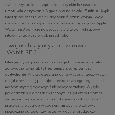
trybu korzystania z urządzenia, a
szybkie ładowanie
umożliwia odzyskanie 8 godzin w zaledwie 15 minut
. Apple
Intelligence oferuje wiele udogodnień, dzięki którym Twoja
codzienność staje się łatwiejsza. Inteligentny zegarek Apple
Watch SE 3 definiuje nowoczesny styl życia – luksusowy,
intuicyjny i zawsze o krok przed Tobą.
Twój osobisty asystent zdrowia –
iWatch SE 3
Inteligentny zegarek rejestruje Twoje kluczowe parametry
zdrowotne, takie jak
tętno, temperatura, sen czy
oddychanie
. Analizuje zebrane dane w czasie rzeczywistym,
dzięki czemu lepiej poznajesz reakcje swojego organizmu i
możesz szybciej wychwycić niepokojące zmiany. Wysyła
powiadomienia o bezdechu sennym, dzięki czemu możesz
wcześnie zareagować i zminimalizować ryzyko powikłań. To
praktyczne wsparcie w codziennym dbaniu o zdrowie –
niezależnie od tego, czy jesteś w pracy, w drodze czy