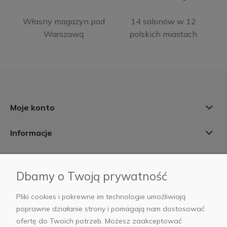
Własny magazyn pod
14 salonów w 12
Warszawą
polskich miastach
Moje konto
Informacje
Płatności i dostawa
Dbamy o Twoją prywatność
AB Foto
Pliki cookies i pokrewne im technologie umożliwiają
poprawne działanie strony i pomagają nam dostosować
ofertę do Twoich potrzeb. Możesz zaakceptować