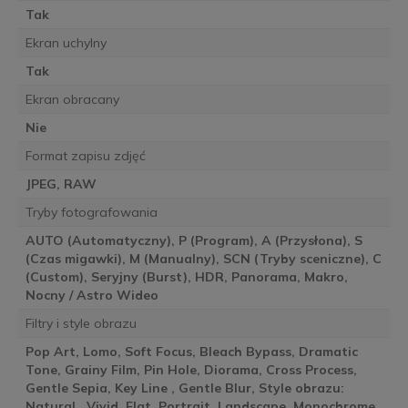
Tak
Ekran uchylny
Tak
Ekran obracany
Nie
Format zapisu zdjęć
JPEG, RAW
Tryby fotografowania
AUTO (Automatyczny), P (Program), A (Przysłona), S
(Czas migawki), M (Manualny), SCN (Tryby sceniczne), C
(Custom), Seryjny (Burst), HDR, Panorama, Makro,
Nocny / Astro Wideo
Filtry i style obrazu
Pop Art, Lomo, Soft Focus, Bleach Bypass, Dramatic
Tone, Grainy Film, Pin Hole, Diorama, Cross Process,
Gentle Sepia, Key Line , Gentle Blur, Style obrazu:
Natural , Vivid, Flat, Portrait, Landscape, Monochrome