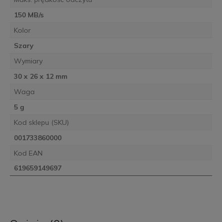
150 MB/s
Kolor
Szary
Wymiary
30 x 26 x 12 mm
Waga
5 g
Kod sklepu (SKU)
001733860000
Kod EAN
619659149697