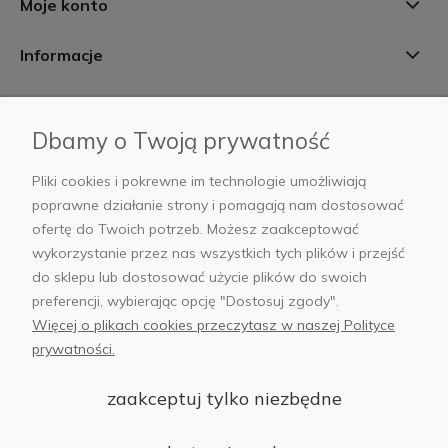
Moje konto
Informacje
Płatności i dostawa
Dbamy o Twoją prywatność
AB Foto
Pliki cookies i pokrewne im technologie umożliwiają
poprawne działanie strony i pomagają nam dostosować
ofertę do Twoich potrzeb. Możesz zaakceptować
wykorzystanie przez nas wszystkich tych plików i przejść
sklep@abfoto.pl
do sklepu lub dostosować użycie plików do swoich
preferencji, wybierając opcję "Dostosuj zgody".
+48 797 971 275
Więcej o plikach cookies przeczytasz w naszej Polityce
prywatności.
zaakceptuj tylko niezbędne
© 2025 Wszelkie prawa zastrzeżone. Serwis własnością:
AB FOTO