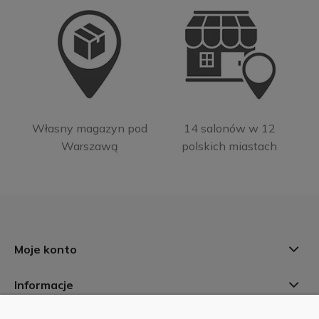
Własny magazyn pod
14 salonów w 12
Warszawą
polskich miastach
Moje konto
Informacje