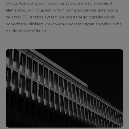
CMOS. Kompaktowa i lekka konstrukcja mieści w sobie 9
elementów w 7 grupach, w tym jedną soczewkę asferyczną
ze szkła ED, a także system wewnętrznego ogniskowania
napędzany silnikiem krokowym gwarantującym szybkie i ciche
działanie autofokusa.