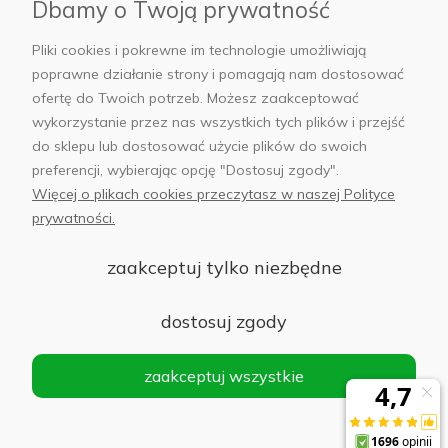
Płatności i dostawa
Dbamy o Twoją prywatność
Pliki cookies i pokrewne im technologie umożliwiają
AB Foto
poprawne działanie strony i pomagają nam dostosować
ofertę do Twoich potrzeb. Możesz zaakceptować
wykorzystanie przez nas wszystkich tych plików i przejść
do sklepu lub dostosować użycie plików do swoich
sklep@abfoto.pl
preferencji, wybierając opcję "Dostosuj zgody".
Więcej o plikach cookies przeczytasz w naszej Polityce
+48 797 971 275
prywatności.
zaakceptuj tylko niezbędne
dostosuj zgody
© 2025 Wszelkie prawa zastrzeżone. Serwis własnością:
AB FOTO
Sp. z o.o.
zaakceptuj wszystkie
Siedziba: 02-486 WARSZAWA, Al. Jerozolimskie 176, NIP
1132646403 KRS nr 0000271999
.