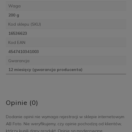
Waga
200 g
Kod sklepu (SKU)
16536623
Kod EAN
4547410341003
Gwarancja
12 miesięcy (gwarancja producenta)
Opinie (0)
Dodanie opinii nie wymaga rejestracji w sklepie internetowym
AB Foto. Nie weryfikujemy, czy opinie pochodzą od klientów,
którzy kupili dany produkt. Opinie są moderowane.