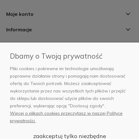
Moje konto
Informacje
Płatności i dostawa
Dbamy o Twoją prywatność
AB Foto
Pliki cookies i pokrewne im technologie umożliwiają
poprawne działanie strony i pomagają nam dostosować
ofertę do Twoich potrzeb. Możesz zaakceptować
wykorzystanie przez nas wszystkich tych plików i przejść
sklep@abfoto.pl
do sklepu lub dostosować użycie plików do swoich
preferencji, wybierając opcję "Dostosuj zgody".
+48 797 971 275
Więcej o plikach cookies przeczytasz w naszej Polityce
prywatności.
zaakceptuj tylko niezbędne