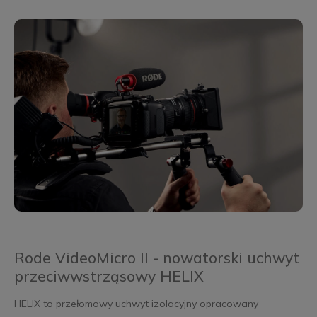
Rode VideoMicro II - nowatorski uchwyt
przeciwwstrząsowy HELIX
HELIX to przełomowy uchwyt izolacyjny opracowany