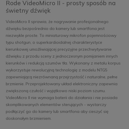
Rode VideoMicro II - prosty sposób na
świetny dźwięk
VideoMicro II sprawia, że nagrywanie profesjonalnego
dźwięku bezpośrednio do kamery lub smartfona jest
niezwykle proste. To miniaturowy mikrofon pojemnościowy
typu shotgun, o superkardioidalnej charakterystyce
kierunkowej umożliwiającej precyzyjne przechwytywanie
dźwięku z przodu sceny z jednoczesnym pomijaniem innych
kierunków i redukcją szumów tła. Wykonany z metalu korpus
wykorzystuje rewolucyjną technologię z modelu NTG5
zapewniającą niezrównaną przejrzystość i naturalne, pełne
brzmienie. Przeprojektowany układ elektroniczny zapewnia
zwiększoną czułość i wyjątkowo niski poziom szumu.
VideoMicro II nie wymaga baterii do działania i nie posiada
skomplikowanych elementów sterujących - wystarczy
podłączyć go do kamery lub smartfona aby cieszyć się
doskonałym brzmieniem.