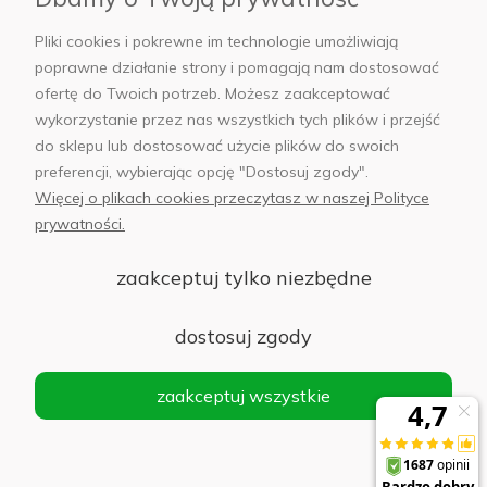
Płatności i dostawa
Pliki cookies i pokrewne im technologie umożliwiają
poprawne działanie strony i pomagają nam dostosować
AB Foto
ofertę do Twoich potrzeb. Możesz zaakceptować
wykorzystanie przez nas wszystkich tych plików i przejść
do sklepu lub dostosować użycie plików do swoich
preferencji, wybierając opcję "Dostosuj zgody".
Więcej o plikach cookies przeczytasz w naszej Polityce
sklep@abfoto.pl
prywatności.
+48 797 971 275
zaakceptuj tylko niezbędne
dostosuj zgody
zaakceptuj wszystkie
© 2025 Wszelkie prawa zastrzeżone. Serwis własnością:
AB FOTO
Sp. z o.o.
Siedziba: 02-486 WARSZAWA, Al. Jerozolimskie 176, NIP
1132646403 KRS nr 0000271999
.