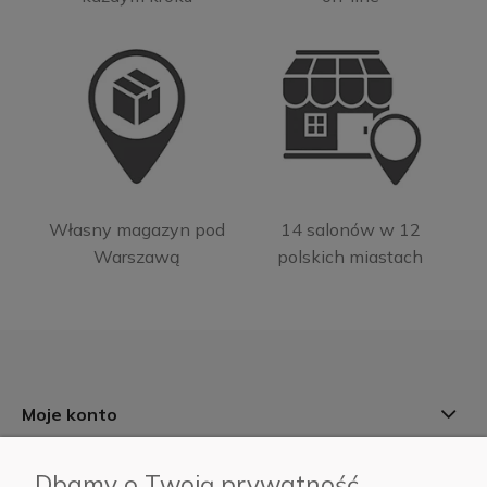
Własny magazyn pod
14 salonów w 12
Warszawą
polskich miastach
Moje konto
Informacje
Dbamy o Twoją prywatność