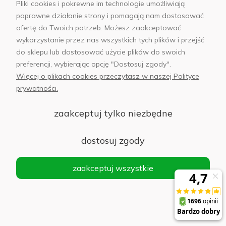
Pliki cookies i pokrewne im technologie umożliwiają
Informacje
poprawne działanie strony i pomagają nam dostosować
ofertę do Twoich potrzeb. Możesz zaakceptować
Płatności i dostawa
wykorzystanie przez nas wszystkich tych plików i przejść
do sklepu lub dostosować użycie plików do swoich
AB Foto
preferencji, wybierając opcję "Dostosuj zgody".
Więcej o plikach cookies przeczytasz w naszej Polityce
prywatności.
zaakceptuj tylko niezbędne
sklep@abfoto.pl
+48 797 971 275
dostosuj zgody
zaakceptuj wszystkie
© 2025 Wszelkie prawa zastrzeżone. Serwis własnością:
AB FOTO
Sp. z o.o.