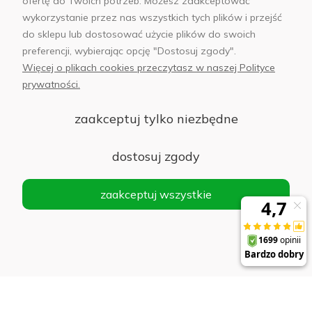
ofertę do Twoich potrzeb. Możesz zaakceptować
Płatności i dostawa
wykorzystanie przez nas wszystkich tych plików i przejść
do sklepu lub dostosować użycie plików do swoich
AB Foto
preferencji, wybierając opcję "Dostosuj zgody".
Więcej o plikach cookies przeczytasz w naszej Polityce
prywatności.
zaakceptuj tylko niezbędne
sklep@abfoto.pl
+48 797 971 275
dostosuj zgody
zaakceptuj wszystkie
© 2025 Wszelkie prawa zastrzeżone. Serwis własnością:
AB FOTO
Sp. z o.o.
Siedziba: 02-486 WARSZAWA, Al. Jerozolimskie 176, NIP
1132646403 KRS nr 0000271999
.