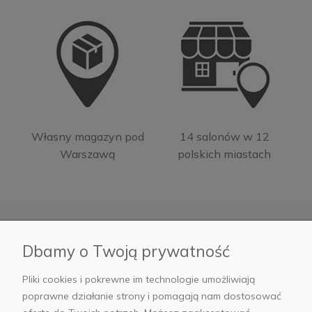
Własny magazyn pod
14 salonów w 12
Warszawą
polskich miastach
Dbamy o Twoją prywatność
Moje konto
Pliki cookies i pokrewne im technologie umożliwiają
Informacje
poprawne działanie strony i pomagają nam dostosować