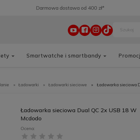
Darmowa dostawa od 400 zł*
lety
Smartwatche i smartbandy
Promoc
lanie
»
Ładowarki
»
Ładowarki sieciowe
»
Ładowarka sieciowa 
Ładowarka sieciowa Dual QC 2x USB 18 W
Mcdodo
Ocena: