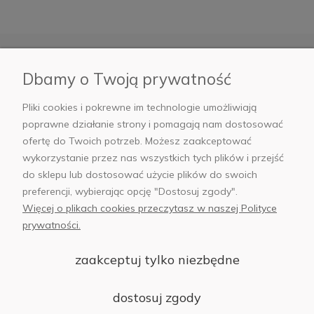
Dbamy o Twoją prywatność
Moje konto
Pliki cookies i pokrewne im technologie umożliwiają
Informacje
poprawne działanie strony i pomagają nam dostosować
ofertę do Twoich potrzeb. Możesz zaakceptować
Płatności i dostawa
wykorzystanie przez nas wszystkich tych plików i przejść
do sklepu lub dostosować użycie plików do swoich
preferencji, wybierając opcję "Dostosuj zgody".
AB Foto
Więcej o plikach cookies przeczytasz w naszej Polityce
prywatności.
zaakceptuj tylko niezbędne
sklep@abfoto.pl
dostosuj zgody
+48 797 971 275