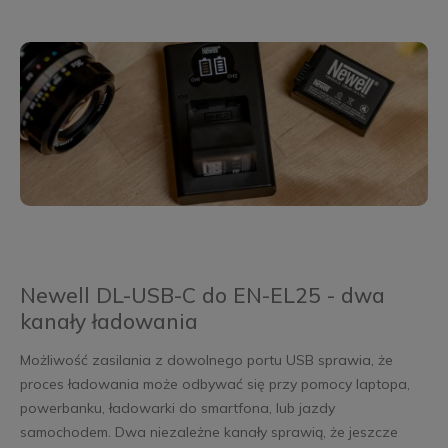
Newell DL-USB-C do EN-EL25 - dwa
kanały ładowania
Możliwość zasilania z dowolnego portu USB sprawia, że
proces ładowania może odbywać się przy pomocy laptopa,
powerbanku, ładowarki do smartfona, lub jazdy
samochodem. Dwa niezależne kanały sprawią, że jeszcze