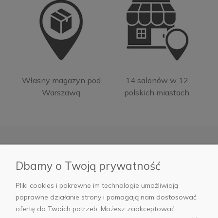
Własny magazyn pod
14 salonów w 12
Warszawą
polskich miastach
Moje konto
Dbamy o Twoją prywatność
Pliki cookies i pokrewne im technologie umożliwiają
Informacje
poprawne działanie strony i pomagają nam dostosować
ofertę do Twoich potrzeb. Możesz zaakceptować
Płatności i dostawa