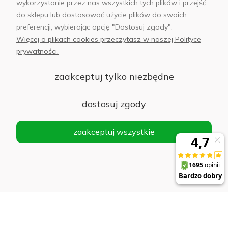
wykorzystanie przez nas wszystkich tych plików i przejść
do sklepu lub dostosować użycie plików do swoich
AB Foto
preferencji, wybierając opcję "Dostosuj zgody".
Więcej o plikach cookies przeczytasz w naszej Polityce
prywatności.
sklep@abfoto.pl
zaakceptuj tylko niezbędne
+48 797 971 275
dostosuj zgody
zaakceptuj wszystkie
© 2025 Wszelkie prawa zastrzeżone. Serwis własnością:
AB FOTO
Sp. z o.o.
Siedziba: 02-486 WARSZAWA, Al. Jerozolimskie 176, NIP
1132646403 KRS nr 0000271999
.