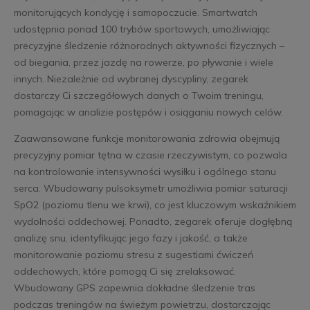
monitorujących kondycję i samopoczucie. Smartwatch
udostępnia ponad 100 trybów sportowych, umożliwiając
precyzyjne śledzenie różnorodnych aktywności fizycznych –
od biegania, przez jazdę na rowerze, po pływanie i wiele
innych. Niezależnie od wybranej dyscypliny, zegarek
dostarczy Ci szczegółowych danych o Twoim treningu,
pomagając w analizie postępów i osiąganiu nowych celów.
Zaawansowane funkcje monitorowania zdrowia obejmują
precyzyjny pomiar tętna w czasie rzeczywistym, co pozwala
na kontrolowanie intensywności wysiłku i ogólnego stanu
serca. Wbudowany pulsoksymetr umożliwia pomiar saturacji
SpO2 (poziomu tlenu we krwi), co jest kluczowym wskaźnikiem
wydolności oddechowej. Ponadto, zegarek oferuje dogłębną
analizę snu, identyfikując jego fazy i jakość, a także
monitorowanie poziomu stresu z sugestiami ćwiczeń
oddechowych, które pomogą Ci się zrelaksować.
Wbudowany GPS zapewnia dokładne śledzenie tras
podczas treningów na świeżym powietrzu, dostarczając