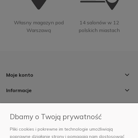
Własny magazyn pod
14 salonów w 12
Warszawą
polskich miastach
Moje konto
Informacje
Płatności i dostawa
Dbamy o Twoją prywatność
AB Foto
Pliki cookies i pokrewne im technologie umożliwiają
poprawne działanie strony i pomagają nam dostosować