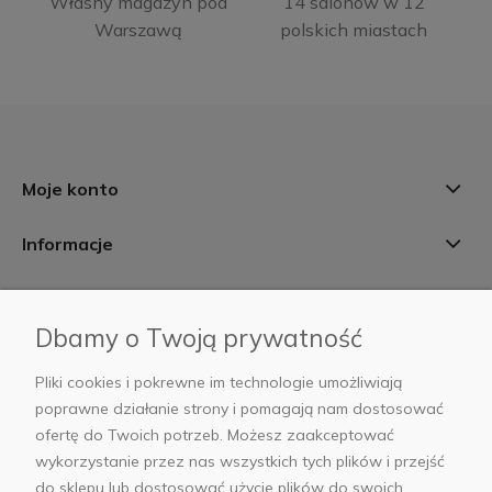
Własny magazyn pod
14 salonów w 12
Warszawą
polskich miastach
Moje konto
Informacje
Płatności i dostawa
Dbamy o Twoją prywatność
AB Foto
Pliki cookies i pokrewne im technologie umożliwiają
poprawne działanie strony i pomagają nam dostosować
ofertę do Twoich potrzeb. Możesz zaakceptować
wykorzystanie przez nas wszystkich tych plików i przejść
sklep@abfoto.pl
do sklepu lub dostosować użycie plików do swoich