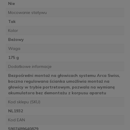
Nie
Mocowanie statywu
Tak
Kolor
Beżowy
Waga
175 g
Dodatkowe informacje
Bezpośredni montaż na głowicach systemu Arca Swiss,
boczna regulowana ścianka umożliwia montaż na
głowicy w trybie portretowym, pozwala na wymianę
akumulatora bez demontażu z korpusu aparatu
Kod sklepu (SKU)
NL1932
Kod EAN
5907489640879