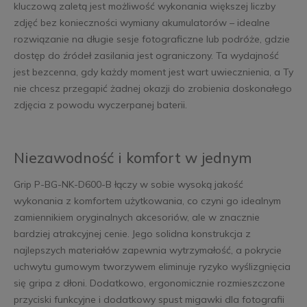
kluczową zaletą jest możliwość wykonania większej liczby
zdjęć bez konieczności wymiany akumulatorów – idealne
rozwiązanie na długie sesje fotograficzne lub podróże, gdzie
dostęp do źródeł zasilania jest ograniczony. Ta wydajność
jest bezcenna, gdy każdy moment jest wart uwiecznienia, a Ty
nie chcesz przegapić żadnej okazji do zrobienia doskonałego
zdjęcia z powodu wyczerpanej baterii.
Niezawodność i komfort w jednym
Grip P-BG-NK-D600-B łączy w sobie wysoką jakość
wykonania z komfortem użytkowania, co czyni go idealnym
zamiennikiem oryginalnych akcesoriów, ale w znacznie
bardziej atrakcyjnej cenie. Jego solidna konstrukcja z
najlepszych materiałów zapewnia wytrzymałość, a pokrycie
uchwytu gumowym tworzywem eliminuje ryzyko wyślizgnięcia
się gripa z dłoni. Dodatkowo, ergonomicznie rozmieszczone
przyciski funkcyjne i dodatkowy spust migawki dla fotografii