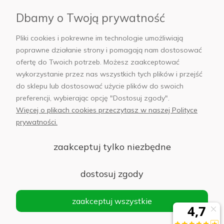
Płatności i dostawa
Dbamy o Twoją prywatność
AB Foto
Pliki cookies i pokrewne im technologie umożliwiają
poprawne działanie strony i pomagają nam dostosować
ofertę do Twoich potrzeb. Możesz zaakceptować
wykorzystanie przez nas wszystkich tych plików i przejść
sklep@abfoto.pl
do sklepu lub dostosować użycie plików do swoich
preferencji, wybierając opcję "Dostosuj zgody".
+48 797 971 275
Więcej o plikach cookies przeczytasz w naszej Polityce
prywatności.
zaakceptuj tylko niezbędne
© 2025 Wszelkie prawa zastrzeżone. Serwis własnością:
AB FOTO
dostosuj zgody
Sp. z o.o.
Siedziba: 02-486 WARSZAWA, Al. Jerozolimskie 176, NIP
zaakceptuj wszystkie
1132646403 KRS nr 0000271999
.