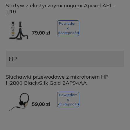
Statyw z elastycznymi nogami Apexel APL-
JJ10
Powiadom
o
79,00 zł
dostępności
HP
Słuchawki przewodowe z mikrofonem HP
H2800 Black/Silk Gold 2AP94AA
Powiadom
o
59,00 zł
dostępności