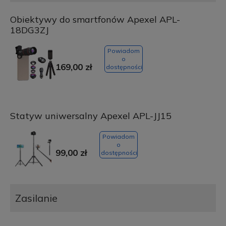
Obiektywy do smartfonów Apexel APL-
18DG3ZJ
Powiadom
o
169,00 zł
dostępności
Statyw uniwersalny Apexel APL-JJ15
Powiadom
o
99,00 zł
dostępności
Zasilanie