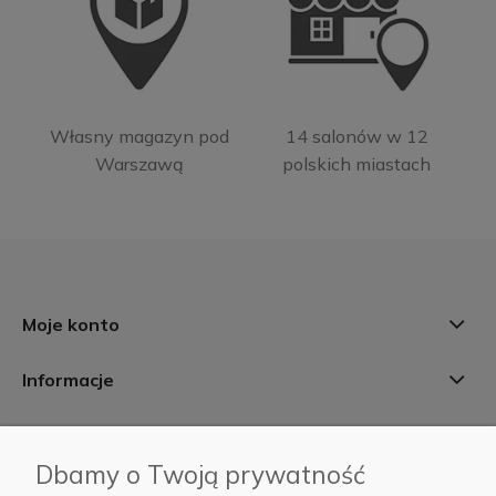
Własny magazyn pod
14 salonów w 12
Warszawą
polskich miastach
Moje konto
Informacje
Płatności i dostawa
Dbamy o Twoją prywatność
AB Foto