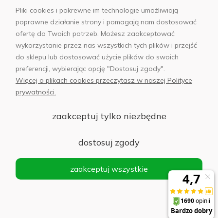
Pliki cookies i pokrewne im technologie umożliwiają
poprawne działanie strony i pomagają nam dostosować
ofertę do Twoich potrzeb. Możesz zaakceptować
wykorzystanie przez nas wszystkich tych plików i przejść
sklep@abfoto.pl
do sklepu lub dostosować użycie plików do swoich
preferencji, wybierając opcję "Dostosuj zgody".
+48 797 971 275
Więcej o plikach cookies przeczytasz w naszej Polityce
prywatności.
zaakceptuj tylko niezbędne
© 2025 Wszelkie prawa zastrzeżone. Serwis własnością:
AB FOTO
dostosuj zgody
Sp. z o.o.
Siedziba: 02-486 WARSZAWA, Al. Jerozolimskie 176, NIP
zaakceptuj wszystkie
1132646403 KRS nr 0000271999
.
'
Sklep internetowy Shoper Premium
realizacja imodules