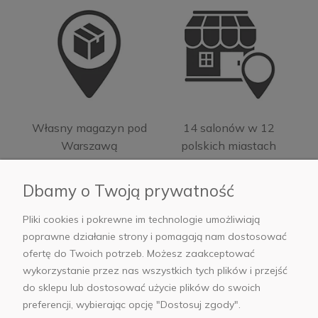
Własny magazyn pod
14 salonów w 12
Warszawą
polskich miastach
Dbamy o Twoją prywatność
Pliki cookies i pokrewne im technologie umożliwiają
poprawne działanie strony i pomagają nam dostosować
Moje konto
ofertę do Twoich potrzeb. Możesz zaakceptować
wykorzystanie przez nas wszystkich tych plików i przejść
Informacje
do sklepu lub dostosować użycie plików do swoich
preferencji, wybierając opcję "Dostosuj zgody".