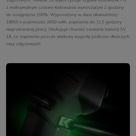
z maksymalnym czasem ładowania wynoszącym 2 godziny
do osiągnięcia 100%. Wyposażony w dwa akumulatory
18650 o pojemności 2600 mAh, zapewnia do 11,5 godziny
nieprzerwanej pracy. Obsługuje również zasilanie kamery 5V
1A, co zapewnia jeszcze większą wygodę podczas dłuższych
sesji zdjęciowych.