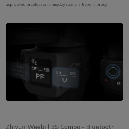
usprawnia przełączanie między różnymi trybami pracy.
Zhiyun Weebill 3S Combo - Bluetooth