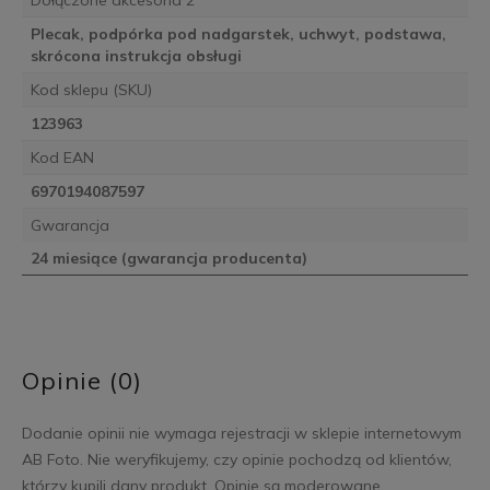
Plecak, podpórka pod nadgarstek, uchwyt, podstawa,
skrócona instrukcja obsługi
Kod sklepu (SKU)
123963
Kod EAN
6970194087597
Gwarancja
24 miesiące (gwarancja producenta)
Opinie (0)
Dodanie opinii nie wymaga rejestracji w sklepie internetowym
AB Foto. Nie weryfikujemy, czy opinie pochodzą od klientów,
którzy kupili dany produkt. Opinie są moderowane.