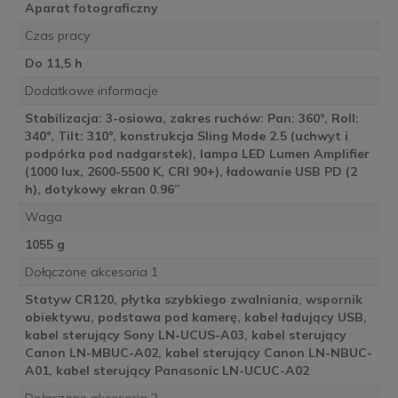
Aparat fotograficzny
Czas pracy
Do 11,5 h
Dodatkowe informacje
Stabilizacja: 3-osiowa, zakres ruchów: Pan: 360°, Roll:
340°, Tilt: 310°, konstrukcja Sling Mode 2.5 (uchwyt i
podpórka pod nadgarstek), lampa LED Lumen Amplifier
(1000 lux, 2600-5500 K, CRI 90+), ładowanie USB PD (2
h), dotykowy ekran 0.96”
Waga
1055 g
Dołączone akcesoria 1
Statyw CR120, płytka szybkiego zwalniania, wspornik
obiektywu, podstawa pod kamerę, kabel ładujący USB,
kabel sterujący Sony LN-UCUS-A03, kabel sterujący
Canon LN-MBUC-A02, kabel sterujący Canon LN-NBUC-
A01, kabel sterujący Panasonic LN-UCUC-A02
Dołączone akcesoria 2