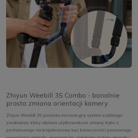
Zhiyun Weebill 3S Combo - banalnie
prosta zmiana orientacji kamery
Zhiyun Weebill 3S posiada innowacyjny system szybkiego
zwalniania, który ułatwia użytkownikowi zmianę trybu z
portretowego na krajobrazowy bez konieczności ponownego
wyważania gimbala, gwarantując optymalny balans aparatu.