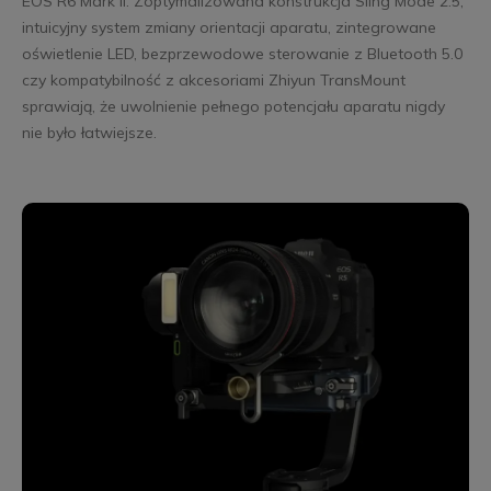
EOS R6 Mark II. Zoptymalizowana konstrukcja Sling Mode 2.5,
intuicyjny system zmiany orientacji aparatu, zintegrowane
oświetlenie LED, bezprzewodowe sterowanie z Bluetooth 5.0
czy kompatybilność z akcesoriami Zhiyun TransMount
sprawiają, że uwolnienie pełnego potencjału aparatu nigdy
nie było łatwiejsze.