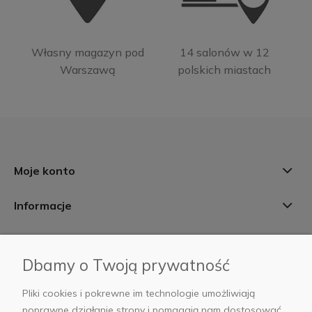
Własny magazyn pod
14 salonów w 12
Warszawą
polskich miastach
Moje konto
Informacje
Płatności i dostawa
Dbamy o Twoją prywatność
AB Foto
Pliki cookies i pokrewne im technologie umożliwiają
poprawne działanie strony i pomagają nam dostosować