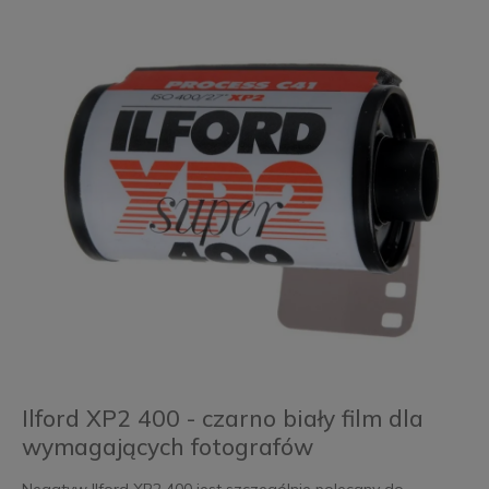
Ilford XP2 400 - czarno biały film dla
wymagających fotografów
Negatyw Ilford XP2 400 jest szczególnie polecany do