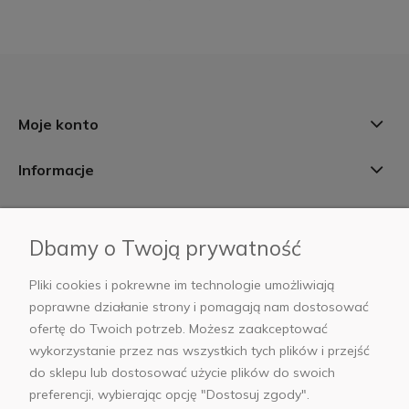
Moje konto
Informacje
Płatności i dostawa
Dbamy o Twoją prywatność
AB Foto
Pliki cookies i pokrewne im technologie umożliwiają
poprawne działanie strony i pomagają nam dostosować
ofertę do Twoich potrzeb. Możesz zaakceptować
wykorzystanie przez nas wszystkich tych plików i przejść
sklep@abfoto.pl
do sklepu lub dostosować użycie plików do swoich
preferencji, wybierając opcję "Dostosuj zgody".
+48 797 971 275