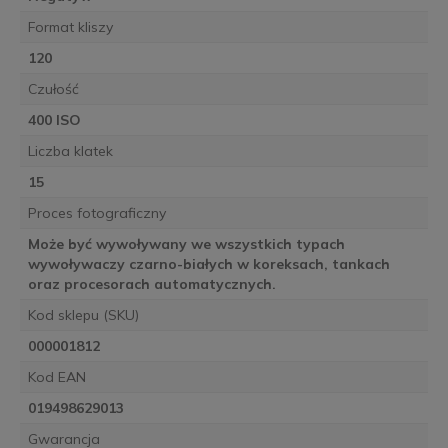
Format kliszy
120
Czułość
400 ISO
Liczba klatek
15
Proces fotograficzny
Może być wywoływany we wszystkich typach
wywoływaczy czarno-białych w koreksach, tankach
oraz procesorach automatycznych.
Kod sklepu (SKU)
000001812
Kod EAN
019498629013
Gwarancja