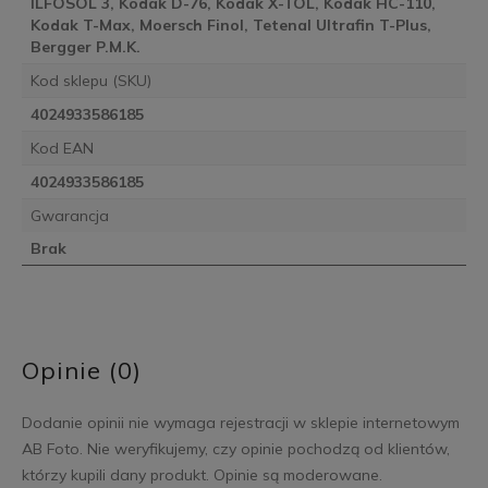
ILFOSOL 3, Kodak D-76, Kodak X-TOL, Kodak HC-110,
Kodak T-Max, Moersch Finol, Tetenal Ultrafin T-Plus,
Bergger P.M.K.
Kod sklepu (SKU)
4024933586185
Kod EAN
4024933586185
Gwarancja
Brak
Opinie (0)
Dodanie opinii nie wymaga rejestracji w sklepie internetowym
AB Foto. Nie weryfikujemy, czy opinie pochodzą od klientów,
którzy kupili dany produkt. Opinie są moderowane.