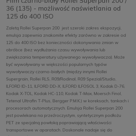
Film czarno-biały Rollei Superpan 200 /
36 (135) - możliwość naświetlania od
125 do 400 ISO
Zaletą Rollei Superpan 200 jest szeroki zakres ekspozycji,
emulsja zapewnia znakomite efekty zarówno w zakresie od
125 do 400 ISO bez konieczności dokonywania zmian w
obróbce (bez wydłużania czasu wywoływania lub
zwiększania temperatury używanego wywoływacza). Może
być wywoływany w większości popularnych typów
wywoływaczy czarno-białych (między innymi Rollei
Supergrain, Rollei RLS, R09/Rodinal, R09 Spezial/Studio,
ILFORD ID-11, ILFORD DD-X, ILFORD ILFOSOL 3, Kodak D-76,
Kodak X-TOL, Kodak HC-110, Kodak T-Max, Moersch Finol,
Tetenal Ultrafin T-Plus, Bergger P.M.K.) w koreksach, tankach i
procesorach automatycznych. Emulsja Rollei Superpan 200
jest powlekana na przeźroczystym, syntetycznym podłożu
PET ze specjalną powłoką poprawiającą właściwości
transportowe w aparatach. Doskonale nadaje się do