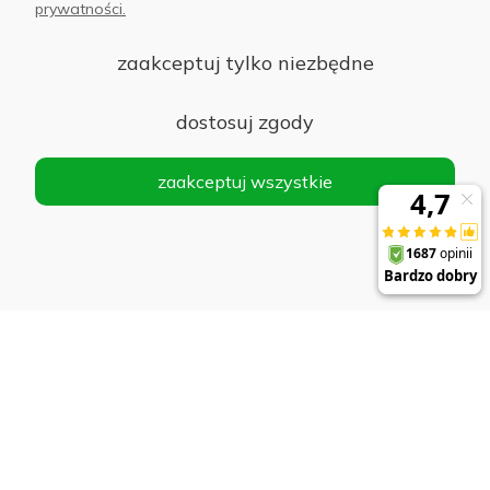
prywatności.
AB Foto
zaakceptuj tylko niezbędne
dostosuj zgody
sklep@abfoto.pl
zaakceptuj wszystkie
+48 797 971 275
© 2025 Wszelkie prawa zastrzeżone. Serwis własnością:
AB FOTO
Sp. z o.o.
Siedziba: 02-486 WARSZAWA, Al. Jerozolimskie 176, NIP
1132646403 KRS nr 0000271999
.