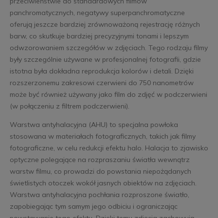
przeciwieństwie do standardowych filmów
panchromatycznych, negatywy superpanchromatyczne
oferują jeszcze bardziej zrównoważoną rejestrację różnych
barw, co skutkuje bardziej precyzyjnymi tonami i lepszym
odwzorowaniem szczegółów w zdjęciach. Tego rodzaju filmy
były szczególnie używane w profesjonalnej fotografii, gdzie
istotna była dokładna reprodukcja kolorów i detali. Dzięki
rozszerzonemu zakresowi czerwieni do 750 nanometrów
może być również używany jako film do zdjęć w podczerwieni
(w połączeniu z filtrem podczerwieni).
Warstwa antyhalacyjna (AHU) to specjalna powłoka
stosowana w materiałach fotograficznych, takich jak filmy
fotograficzne, w celu redukcji efektu halo. Halacja to zjawisko
optyczne polegające na rozpraszaniu światła wewnątrz
warstw filmu, co prowadzi do powstania niepożądanych
świetlistych otoczek wokół jasnych obiektów na zdjęciach.
Warstwa antyhalacyjna pochłania rozproszone światło,
zapobiegając tym samym jego odbiciu i ograniczając