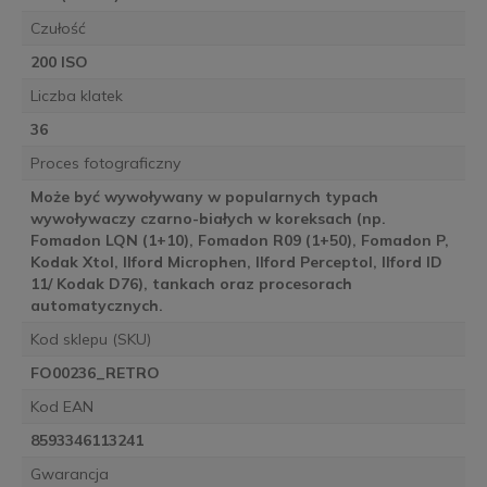
Czułość
200 ISO
Liczba klatek
36
Proces fotograficzny
Może być wywoływany w popularnych typach
wywoływaczy czarno-białych w koreksach (np.
Fomadon LQN (1+10), Fomadon R09 (1+50), Fomadon P,
Kodak Xtol, Ilford Microphen, Ilford Perceptol, Ilford ID
11/ Kodak D76), tankach oraz procesorach
automatycznych.
Kod sklepu (SKU)
FO00236_RETRO
Kod EAN
8593346113241
Gwarancja