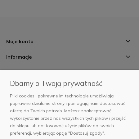
Moje konto
Informacje
Płatności i dostawa
Dbamy o Twoją prywatność
AB Foto
Pliki cookies i pokrewne im technologie umożliwiają
poprawne działanie strony i pomagają nam dostosować
ofertę do Twoich potrzeb. Możesz zaakceptować
wykorzystanie przez nas wszystkich tych plików i przejść
sklep@abfoto.pl
do sklepu lub dostosować użycie plików do swoich
preferencji, wybierając opcję "Dostosuj zgody".
+48 797 971 275