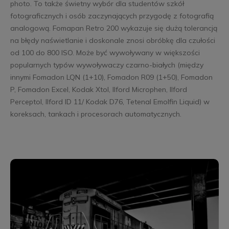
photo. To także świetny wybór dla studentów szkół
fotograficznych i osób zaczynających przygodę z fotografią
analogową. Fomapan Retro 200 wykazuje się dużą tolerancją
na błędy naświetlanie i doskonale znosi obróbkę dla czułości
od 100 do 800 ISO. Może być wywoływany w większości
popularnych typów wywoływaczy czarno-białych (między
innymi Fomadon LQN (1+10), Fomadon R09 (1+50), Fomadon
P, Fomadon Excel, Kodak Xtol, Ilford Microphen, Ilford
Perceptol, Ilford ID 11/ Kodak D76, Tetenal Emolfin Liquid) w
koreksach, tankach i procesorach automatycznych.