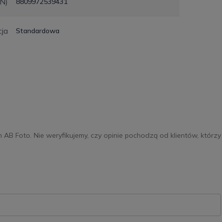
N)
8809972539431
ja
Standardowa
m AB Foto. Nie weryfikujemy, czy opinie pochodzą od klientów, którzy