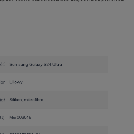
ść
Samsung Galaxy S24 Ultra
lor
Liliowy
iał
Silikon, mikrofibra
KU)
Mer008046