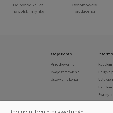
Od ponad 25 lat
Renomowani
na polskim rynku
producenci
Moje konto
Informa
Przechowalnia
Regulami
Twoje zamówienia
Polityka 
Ustawienia konta
Ustawien
Regulami
Zwroty i 
FAQ
Dbamy o Twoją prywatność