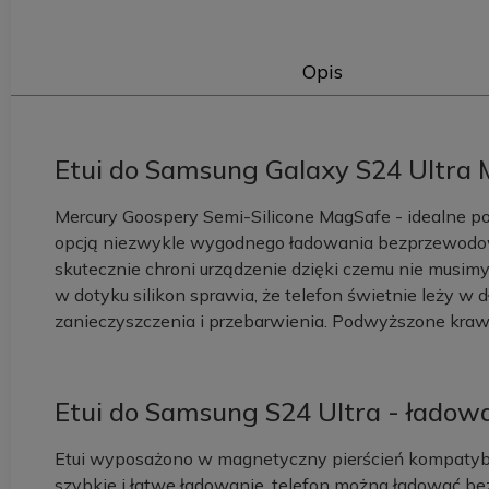
Opis
Etui do Samsung Galaxy S24 Ultra M
Mercury Goospery Semi-Silicone MagSafe - idealne po
opcją niezwykle wygodnego ładowania bezprzewodow
skutecznie chroni urządzenie dzięki czemu nie musimy
w dotyku silikon sprawia, że telefon świetnie leży w
zanieczyszczenia i przebarwienia. Podwyższone krawę
Etui do Samsung S24 Ultra - łado
Etui wyposażono w magnetyczny pierścień kompatyb
szybkie i łatwe ładowanie, telefon można ładować 