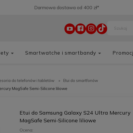
Darmowa dostawa od 400 zł*
lety
Smartwatche i smartbandy
Promoc
soria do telefonów i tabletów
»
Etui do smartfonów
ercury MagSafe Semi-Silicone liliowe
Etui do Samsung Galaxy S24 Ultra Mercury
MagSafe Semi-Silicone liliowe
Ocena: