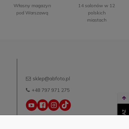
Własny magazyn
14 salonów w 12
pod Warszawą
polskich
miastach
sklep@abfoto.pl
+48 797 971 275