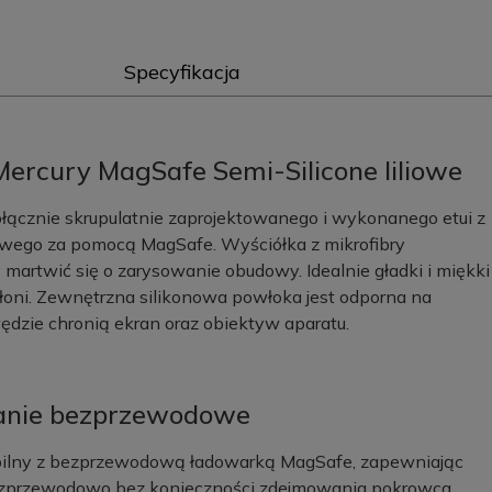
Specyfikacja
ercury MagSafe Semi-Silicone liliowe
łącznie skrupulatnie zaprojektowanego i wykonanego etui z
ego za pomocą MagSafe. Wyściółka z mikrofibry
 martwić się o zarysowanie obudowy. Idealnie gładki i miękki
 dłoni. Zewnętrzna silikonowa powłoka jest odporna na
dzie chronią ekran oraz obiektyw aparatu.
wanie bezprzewodowe
ilny z bezprzewodową ładowarką MagSafe, zapewniając
bezprzewodowo bez konieczności zdejmowania pokrowca.