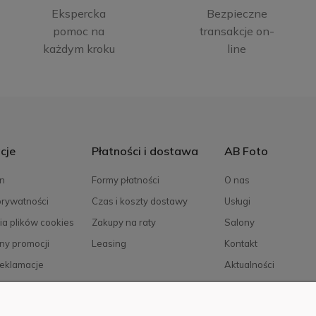
Ekspercka
Bezpieczne
pomoc na
transakcje on-
każdym kroku
line
cje
Płatności i dostawa
AB Foto
n
Formy płatności
O nas
prywatności
Czas i koszty dostawy
Usługi
ia plików cookies
Zakupy na raty
Salony
ny promocji
Leasing
Kontakt
reklamacje
Aktualności
Kariera