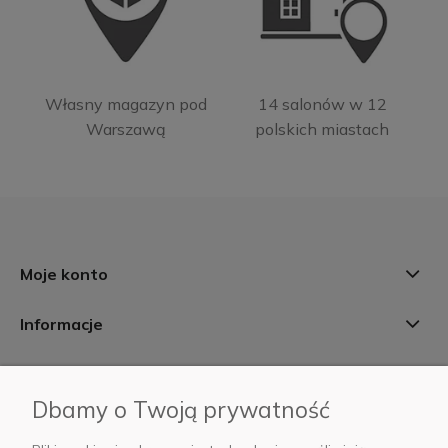
Własny magazyn pod
14 salonów w 12
Warszawą
polskich miastach
Moje konto
Informacje
Płatności i dostawa
Dbamy o Twoją prywatność
AB Foto