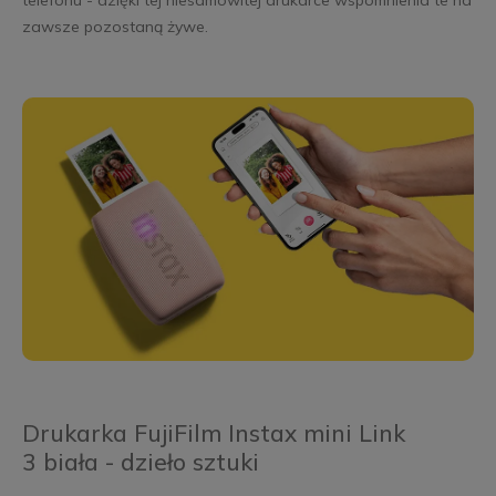
telefonu - dzięki tej niesamowitej drukarce wspomnienia te na
zawsze pozostaną żywe.
Drukarka FujiFilm Instax mini Link
3 biała - dzieło sztuki