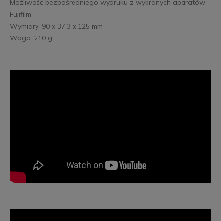
Możliwość bezpośredniego wydruku z wybranych aparatów
Fujifilm
Wymiary: 90 x 37.3 x 125 mm
Waga: 210 g