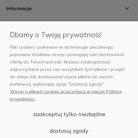
Informacje
Płatności i dostawa
Dbamy o Twoją prywatność
AB Foto
Pliki cookies i pokrewne im technologie umożliwiają
poprawne działanie strony i pomagają nam dostosować
ofertę do Twoich potrzeb. Możesz zaakceptować
wykorzystanie przez nas wszystkich tych plików i przejść
sklep@abfoto.pl
do sklepu lub dostosować użycie plików do swoich
preferencji, wybierając opcję "Dostosuj zgody".
+48 797 971 275
Więcej o plikach cookies przeczytasz w naszej Polityce
prywatności.
zaakceptuj tylko niezbędne
© 2025 Wszelkie prawa zastrzeżone. Serwis własnością:
AB FOTO
dostosuj zgody
Sp. z o.o.