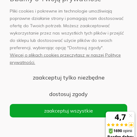
AB Foto
Pliki cookies i pokrewne im technologie umożliwiają
poprawne działanie strony i pomagają nam dostosować
ofertę do Twoich potrzeb. Możesz zaakceptować
wykorzystanie przez nas wszystkich tych plików i przejść
sklep@abfoto.pl
do sklepu lub dostosować użycie plików do swoich
preferencji, wybierając opcję "Dostosuj zgody".
+48 797 971 275
Więcej o plikach cookies przeczytasz w naszej Polityce
prywatności.
zaakceptuj tylko niezbędne
© 2025 Wszelkie prawa zastrzeżone. Serwis własnością:
AB FOTO
dostosuj zgody
Sp. z o.o.
Siedziba: 02-486 WARSZAWA, Al. Jerozolimskie 176, NIP
zaakceptuj wszystkie
1132646403 KRS nr 0000271999
.
'