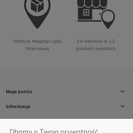
Własny magazyn pod
14 salonów w 12
Warszawą
polskich miastach
Moje konto
Informacje
Płatności i dostawa
Dbamy o Twoją prywatność