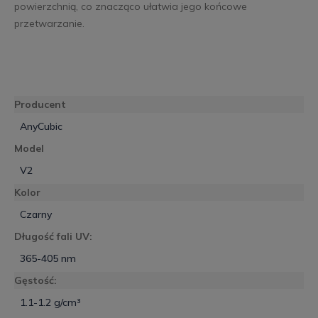
powierzchnią, co znacząco ułatwia jego końcowe
przetwarzanie.
Producent
AnyCubic
Model
V2
Kolor
Czarny
Długość fali UV:
365-405 nm
Gęstość:
1.1-1.2 g/cm³