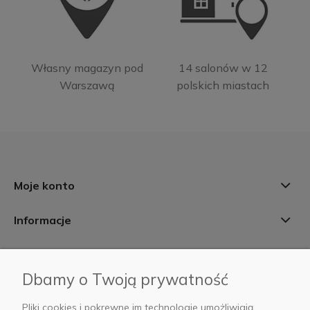
Własny magazyn pod
14 salonów w 12
Warszawą
polskich miastach
Moje konto
Informacje
Płatności i dostawa
Dbamy o Twoją prywatność
AB Foto
Pliki cookies i pokrewne im technologie umożliwiają