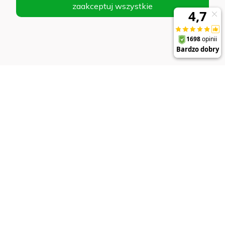
zaakceptuj wszystkie
AB Foto
sklep@abfoto.pl
+48 797 971 275
© 2025 Wszelkie prawa zastrzeżone. Serwis własnością:
AB FOTO
Sp. z o.o.
Siedziba: 02-486 WARSZAWA, Al. Jerozolimskie 176, NIP
1132646403 KRS nr 0000271999
.
'