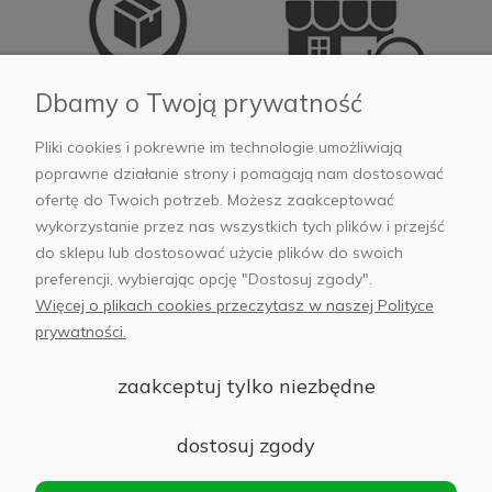
Dbamy o Twoją prywatność
Pliki cookies i pokrewne im technologie umożliwiają
Własny magazyn pod
14 salonów w 12
poprawne działanie strony i pomagają nam dostosować
Warszawą
polskich miastach
ofertę do Twoich potrzeb. Możesz zaakceptować
wykorzystanie przez nas wszystkich tych plików i przejść
do sklepu lub dostosować użycie plików do swoich
preferencji, wybierając opcję "Dostosuj zgody".
Więcej o plikach cookies przeczytasz w naszej Polityce
prywatności.
Moje konto
zaakceptuj tylko niezbędne
Informacje
dostosuj zgody
Płatności i dostawa