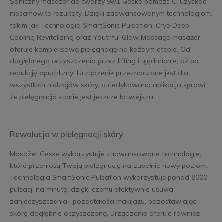
Soniczny masażer do twarzy 9w1 Geske pomoże Ci uzyskać
niesamowite rezultaty. Dzięki zaawansowanym technologiom,
takim jak Technologia SmartSonic Pulsation, Cryo Deep
Cooling Revitalizing oraz Youthful Glow Massage masażer
oferuje kompleksową pielęgnację na każdym etapie. Od
dogłębnego oczyszczenia przez lifting i ujędrnianie, aż po
redukcję opuchlizny! Urządzenie przeznaczone jest dla
wszystkich rodzajów skóry, a dedykowana aplikacja sprawi,
że pielęgnacja stanie jest jeszcze łatwiejsza.
Rewolucja w pielęgnacji skóry
Masażer Geske wykorzystuje zaawansowane technologie,
które przeniosą Twoją pielęgnację na zupełnie nowy poziom.
Technologia SmartSonic Pulsation wykorzystuje ponad 8000
pulsacji na minutę, dzięki czemu efektywnie usuwa
zanieczyszczenia i pozostałości makijażu, pozostawiając
skórę dogłębnie oczyszczoną. Urządzenie oferuje również