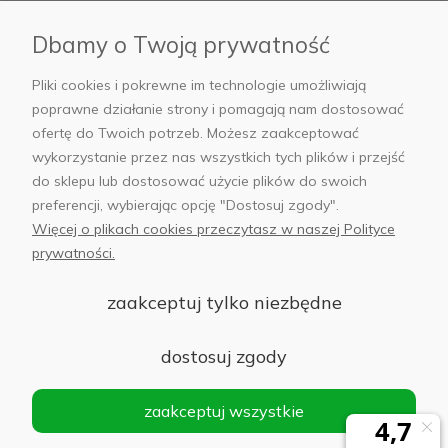
Płatności i dostawa
Dbamy o Twoją prywatność
AB Foto
Pliki cookies i pokrewne im technologie umożliwiają
poprawne działanie strony i pomagają nam dostosować
ofertę do Twoich potrzeb. Możesz zaakceptować
wykorzystanie przez nas wszystkich tych plików i przejść
sklep@abfoto.pl
do sklepu lub dostosować użycie plików do swoich
preferencji, wybierając opcję "Dostosuj zgody".
+48 797 971 275
Więcej o plikach cookies przeczytasz w naszej Polityce
prywatności.
zaakceptuj tylko niezbędne
© 2025 Wszelkie prawa zastrzeżone. Serwis własnością:
AB FOTO
dostosuj zgody
Sp. z o.o.
Siedziba: 02-486 WARSZAWA, Al. Jerozolimskie 176, NIP
zaakceptuj wszystkie
1132646403 KRS nr 0000271999
.