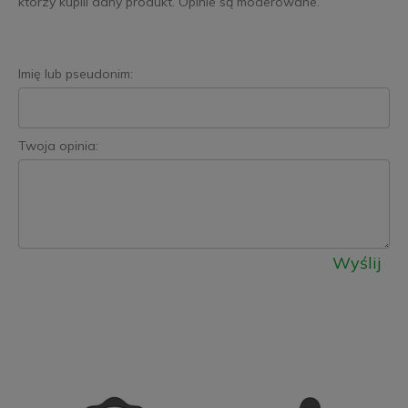
którzy kupili dany produkt. Opinie są moderowane.
Imię lub pseudonim:
Twoja opinia:
Wyślij