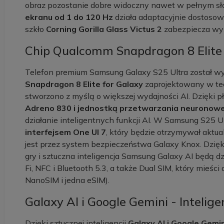
obraz pozostanie dobre widoczny nawet w pełnym sł
ekranu od 1 do 120 Hz
działa adaptacyjnie dostoso
szkło
Corning Gorilla Glass Victus 2
zabezpiecza wyś
Chip Qualcomm Snapdragon 8 Elite 
Telefon premium Samsung Galaxy S25 Ultra został 
Snapdragon 8 Elite for Galaxy
zaprojektowany w tec
stworzono z myślą o większej wydajności AI. Dzięki 
Adreno 830 i jednostką przetwarzania neurono
działanie inteligentnych funkcji AI. W Samsung S25 Ul
interfejsem One UI 7
, który będzie otrzymywał aktua
jest przez system bezpieczeństwa Galaxy Knox. Dzię
gry i sztuczna inteligencja Samsung Galaxy AI będą dz
Fi, NFC i Bluetooth 5.3, a także Dual SIM, który mieś
NanoSIM i jedna eSIM).
Galaxy AI i Google Gemini - Intelige
Dzięki sztucznej inteligencji
Galaxy AI i Google Gemin