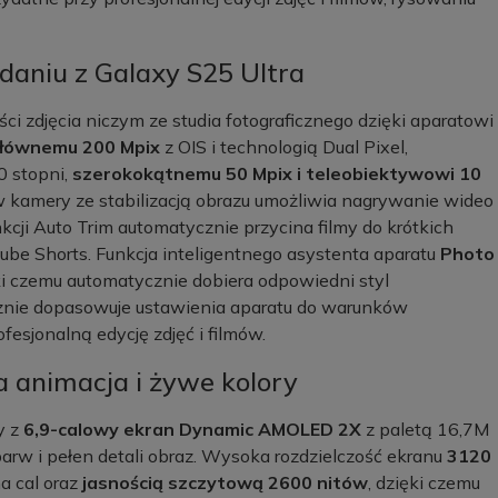
ydaniu z Galaxy S25 Ultra
ci zdjęcia niczym ze studia fotograficznego dzięki aparatowi
łównemu 200 Mpix
z OIS i technologią Dual Pixel,
0 stopni,
szerokokątnemu 50 Mpix i teleobiektywowi 10
kamery ze stabilizacją obrazu umożliwia nagrywanie wideo
kcji Auto Trim automatycznie przycina filmy do krótkich
ube Shorts. Funkcja inteligentnego asystenta aparatu
Photo
ki czemu automatycznie dobiera odpowiedni styl
ycznie dopasowuje ustawienia aparatu do warunków
fesjonalną edycję zdjęć i filmów.
 animacja i żywe kolory
y z
6,9-calowy ekran Dynamic AMOLED 2X
z paletą 16,7M
arw i pełen detali obraz. Wysoka rozdzielczość ekranu
3120
a cal oraz
jasnością szczytową 2600 nitów
, dzięki czemu