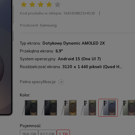
Kod produktu w sklepie:
SMS938BZSHEUB
Producent:
Samsung
Typ ekranu
Dotykowy Dynamic AMOLED 2X
Przekątna ekranu
6,9"
System operacyjny
Android 15 (One UI 7)
Rozdzielczość ekranu
3120 x 1 440 pikseli (Quad H...
Pełna specyfikacja
Kolor:
Pojemność:
256 GB
512 GB
1 TB