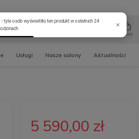
Ulubione
Konto
Koszyk
Kontakt
je
Usługi
Nasze salony
Aktualności
5 590,00 zł