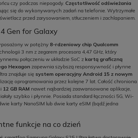
ońcu czy podczas niepogody.
Częstotliwość odświeżania
wując się do wykonywanych zadań na telefonie. Wytrzymałe
wietlacz przed zarysowaniem, stłuczeniem i zachlapaniem.
4 Gen for Galaxy
wyposażony w potężny
8-rdzeniowy chip Qualcomm
hnologii 3 nm z zegarem procesora 4,47 GHz, który
płynnemu połączeniu w układzie SoC z
kartą graficzną
wego Hexagon
zapewnia szybszą responsywność i płynne
tra znajduje się
system operacyjny Android 15 z nowym
lizację oprogramowania przez kolejne 7 lat. Całość chroniona
ki
12 GB RAM
nawet najbardziej zaawansowane aplikacje,
iałały szybko i płynnie. Posiada standard łączności 5G, Wi-
ci dwie karty NanoSIM lub dwie karty eSIM (bądź jedna
ntne funkcje na co dzień
i
, smartfon Samsung Galaxy S25 Ultra łatwo dostosowuje