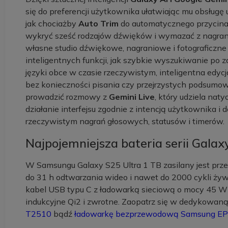
się do preferencji użytkownika ułatwiając mu obsługę
jak chociażby
Auto Trim
do automatycznego przycinan
wykryć sześć rodzajów dźwięków i wymazać z nagran
własne studio dźwiękowe, nagraniowe i fotograficzne
inteligentnych funkcji, jak szybkie wyszukiwanie po 
języki obce w czasie rzeczywistym, inteligentna edycj
bez konieczności pisania czy przejrzystych podsumow
prowadzić rozmowy z
Gemini Live
, który udziela na
działanie interfejsu zgodnie z intencją użytkownika i
rzeczywistym nagrań głosowych, statusów i timerów.
Najpojemniejsza bateria serii Galax
W Samsungu Galaxy S25 Ultra 1 TB zasilany jest prz
do 31 h odtwarzania wideo i nawet do 2000 cykli ży
kabel USB typu C z ładowarką sieciową o mocy 45 W l
indukcyjne Qi2 i zwrotne. Zaopatrz się w dedykowan
T2510
bądź
ładowarkę bezprzewodową Samsung E