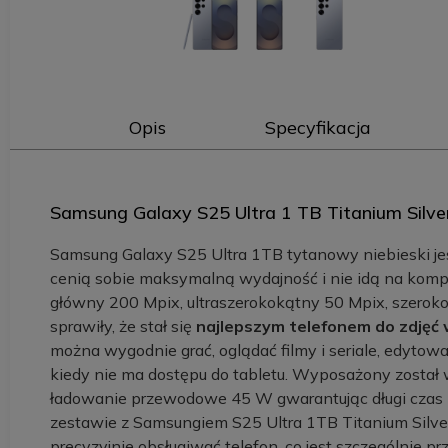
Opis
Specyfikacja
Samsung Galaxy S25 Ultra 1 TB Titanium Silve
Samsung Galaxy S25 Ultra 1TB tytanowy niebieski je
cenią sobie maksymalną wydajność i nie idą na kom
główny 200 Mpix, ultraszerokokątny 50 Mpix, szeroko
sprawiły, że stał się
najlepszym telefonem do zdjęć 
można wygodnie grać, oglądać filmy i seriale, edytow
kiedy nie ma dostępu do tabletu. Wyposażony został
ładowanie przewodowe 45 W gwarantując długi czas p
zestawie z Samsungiem S25 Ultra 1TB Titanium Silver
precyzyjnie obsługiwać telefon, co jest szczególnie pr