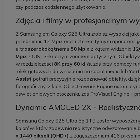
czy podczas codziennego użytkowania.
Zdjęcia i filmy w profesjonalnym w
Z Samsungiem Galaxy S25 Ultra zrobisz wysokiej jakoś
przedniemu 12 Mpix oraz czterem tylnym aparatom:
g
ultraszerokokątnemu 50 Mpix
z kątem widzenia 12
Mpix
z OIS i 3-krotnym zoomem optycznym. Obiektyw 
w rozdzielczości
8K przy 60 kl./s
, zaś przy pomocy fun
rolek gotowych do wrzucenia na social media lub YouT
Assist
potrafi precyzyjnie rozpoznawać obiekty, dzię
fotograficzny, z kolei Object-aware Engine automat
oświetleniowych otoczenia, zaś ProVisual Engine - pro
Dynamic AMOLED 2X - Realistyczna
Samsung Galaxy S25 Ultra 5g 1TB został wyposażon
kolorów, który zapewnia realistyczne odwzorowanie b
x 1440 pikseli (QHD+)
z zagęszczeniem 416 pikseli n