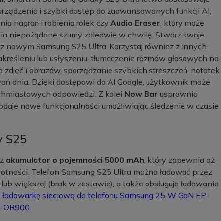
 urządzenia i szybki dostęp do zaawansowanych funkcji AI,
ia nagrań i robienia rolek czy
Audio Eraser
, który może
ia niepożądane szumy zaledwie w chwilę. Stwórz swoje
 z nowym Samsung S25 Ultra. Korzystaj również z innych
zakreśleniu lub usłyszeniu, tłumaczenie rozmów głosowych na
a zdjęć i obrazów, sporządzanie szybkich streszczeń, notatek
ań dnia. Dzięki dostępowi do AI Google, użytkownik może
tychmiastowych odpowiedzi. Z kolei
Now Bar
usprawnia
 dodaje nowe funkcjonalności umożliwiając śledzenie w czasie
y S25
ez
akumulator o pojemności 5000 mAh
, który zapewnia aż
wotności. Telefon Samsung S25 Ultra można ładować przez
ub większej (brak w zestawie), a także obsługuje ładowanie
ą
ładowarkę sieciową do telefonu Samsung 25 W GaN EP-
P-OR900
.