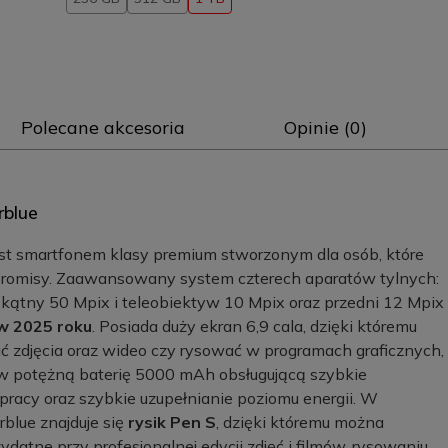
Polecane akcesoria
Opinie (0)
rblue
st smartfonem klasy premium stworzonym dla osób, które
promisy. Zaawansowany system czterech aparatów tylnych:
kątny 50 Mpix i teleobiektyw 10 Mpix oraz przedni 12 Mpix
w 2025 roku
. Posiada duży ekran 6,9 cala, dzięki któremu
ać zdjęcia oraz wideo czy rysować w programach graficznych,
 w potężną baterię 5000 mAh obsługującą szybkie
racy oraz szybkie uzupełnianie poziomu energii. W
blue znajduje się
rysik Pen S
, dzięki któremu można
zydatne przy profesjonalnej edycji zdjęć i filmów, rysowaniu