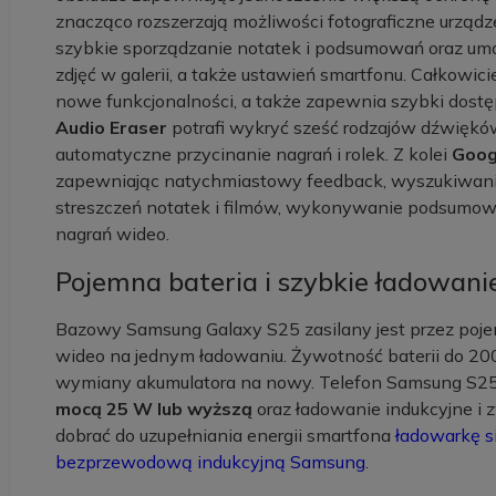
znacząco rozszerzają możliwości fotograficzne urządz
szybkie sporządzanie notatek i podsumowań oraz umoż
zdjęć w galerii, a także ustawień smartfonu. Całkowi
nowe funkcjonalności, a także zapewnia szybki dost
Audio Eraser
potrafi wykryć sześć rodzajów dźwiękó
automatyczne przycinanie nagrań i rolek. Z kolei
Goog
zapewniając natychmiastowy feedback, wyszukiwanie 
streszczeń notatek i filmów, wykonywanie podsumow
nagrań wideo.
Pojemna bateria i szybkie ładowan
Bazowy Samsung Galaxy S25 zasilany jest przez po
wideo na jednym ładowaniu. Żywotność baterii do 2000
wymiany akumulatora na nowy. Telefon Samsung S25
mocą 25 W lub wyższą
oraz ładowanie indukcyjne i 
dobrać do uzupełniania energii smartfona
ładowarkę s
bezprzewodową indukcyjną Samsung
.