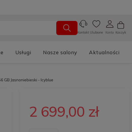
Ulubione
Konto
Koszyk
Kontakt
je
Usługi
Nasze salony
Aktualności
 GB Jasnoniebieski - Icyblue
2 699,00 zł