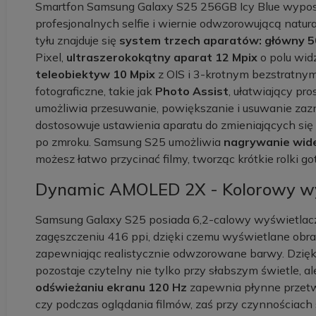
Smartfon Samsung Galaxy S25 256GB Icy Blue wypo
profesjonalnych selfie i wiernie odwzorowującą natur
tyłu znajduje się
system trzech aparatów: główny 5
Pixel,
ultraszerokokątny aparat 12 Mpix
o polu wid
teleobiektyw 10 Mpix
z OIS i 3-krotnym bezstratny
fotograficzne, takie jak
Photo Assist
, ułatwiający pro
umożliwia przesuwanie, powiększanie i usuwanie za
dostosowuje ustawienia aparatu do zmieniających si
po zmroku. Samsung S25 umożliwia
nagrywanie wideo
możesz łatwo przycinać filmy, tworząc krótkie rolki 
Dynamic AMOLED 2X - Kolorowy wyś
Samsung Galaxy S25 posiada 6,2-calowy wyświetla
zagęszczeniu 416 ppi, dzięki czemu wyświetlane obraz
zapewniając realistycznie odwzorowane barwy. Dzię
pozostaje czytelny nie tylko przy słabszym świetle, a
odświeżaniu ekranu 120 Hz
zapewnia płynne przetw
czy podczas oglądania filmów, zaś przy czynnościach 