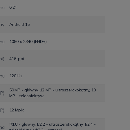
nu
6,2"
ny
Android 15
anu
1080 x 2340 (FHD+)
pi)
416 ppi
anu
120 Hz
50 MP - główny, 12 MP - ultraszerokokątny, 10
MP)
MP - teleobiektyw
MP)
12 Mpix
f/1.8 - główny, f/2.2 - ultraszerokokątny, f/2.4 -
na