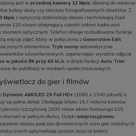
sażony jest w
przednią kamerę 12 Mpix
, idealną do robienia
alne kolory skóry czy tekstury fotografowanych obiektów. Z
0 Mpix
z optyczną stabilizacją obrazu i technologią Dual
zenia 120 stopni obejmujący szeroki zakres kadru oraz
m zoomem optycznym. Telefon oferuje rozbudowane funkcje
stą edycję zdjęć, który w połączeniu z
Generative Edit
znaczonych elementów.
Tryb nocny
automatycznie
ę warunków oświetleniowych, zapewniając wyraźne zdjęcia
 w jakości 8K przy 60 kl./s
, a dzięki funkcji
Auto Trim
gotowe do publikacji w mediach społecznościowych.
wietlacz do gier i filmów
cz
Dynamic AMOLED 2X Full HD+
(1080 x 2340 pikseli) o
y są pełne detali. Obsługuje blisko 16,7 miliona kolorów
ki jasności szczytowej 2600 nitów ekran Samsunga S25
le również w pełnym słońcu. Dzięki
adaptacyjnemu
arzanie obrazu podczas dynamicznych scen gier mobilnych
statycznych optymalizuje poziom zużycia baterii.