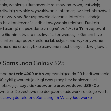
enia, wspierają tłumaczenie rozmów na żywo, ułatwiają
liwiają szybkie wyszukiwanie informacji w sieci, obrazów i
cie nowy
Now Bar
usprawnia działanie interfejsu i dodaje
ęp bez konieczności odblokowywania telefonu. Funkcja
w i usunąć niepożądane z nagrań, zaś
Auto Trim
zapewni
le Gemini
otwiera możliwość konwersacji z Gemini Live
informacji po zakreśleniu lub usłyszeniu, wykonywanie
ania dnia oraz szybkie usuwanie niechcianych dźwięków z
ie Samsunga Galaxy S25
jemną
baterię 4000 mAh
zapewniającą do 29 h odtwarzania
 cykli gwarantuje długi czas pracy bez konieczności
 obsługuje
szybkie ładowanie przewodowe USB-C z
zwrotne. Do zestawu nie dołączono ładowarki, dlatego warto
ieciową do telefonu Samsung 25 W
czy
ładowarkę