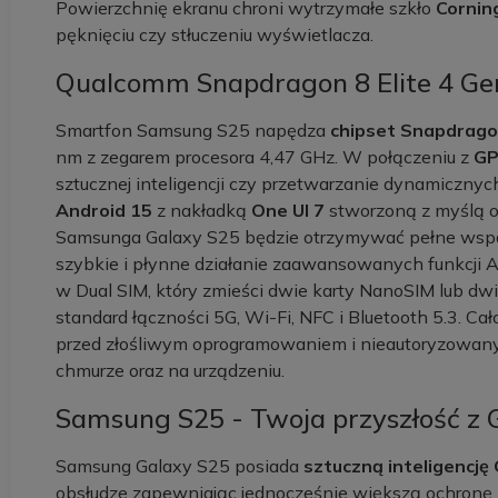
Powierzchnię ekranu chroni wytrzymałe szkło
Corning
pęknięciu czy stłuczeniu wyświetlacza.
Qualcomm Snapdragon 8 Elite 4 Gen
Smartfon Samsung S25 napędza
chipset Snapdragon
nm z zegarem procesora 4,47 GHz. W połączeniu z
GP
sztucznej inteligencji czy przetwarzanie dynamicznyc
Android 15
z nakładką
One UI 7
stworzoną z myślą o 
Samsunga Galaxy S25 będzie otrzymywać pełne wsparci
szybkie i płynne działanie zaawansowanych funkcji A
w Dual SIM, który zmieści dwie karty NanoSIM lub dwi
standard łączności 5G, Wi-Fi, NFC i Bluetooth 5.3. Ca
przed złośliwym oprogramowaniem i nieautoryzowa
chmurze oraz na urządzeniu.
Samsung S25 - Twoja przyszłość z G
Samsung Galaxy S25 posiada
sztuczną inteligencję 
obsłudze zapewniając jednocześnie większą ochronę p