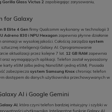
 Gorilla Glass Victus 2
zapobiegając zarysowaniu,
 for Galaxy
 8 Elite 4 Gen
firmy Qualcomm wykonany w technologii 3
U Adreno 830 i NPU Hexagon
zapewnia płynne działanie
h animacji w wysokiej jakości. Całością zarządza
system
sztucznej inteligencji Galaxy AI. Oprogramowanie
e aktualizacji przez kolejne 7 lat.
12 GB RAM
zapewnia
I oraz wymagających aplikacji. Telefon został wyposażony
e karty eSIM (albo jedną NanoSIM i jedną eSIM). Posiada
łość zabezpiecza
system Samsung Knox
chroniąc telefon
nym dostępem do danych użytkownika przechowywanych w
alaxy AI i Google Gemini
Galaxy AI
, która czyni telefon bardziej intuicyjny i szybki w
rywatności użytkownika. Inteligentne funkcje Galaxy AI