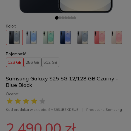
Kolor:
Pojemność:
128 GB
256 GB
512 GB
Samsung Galaxy S25 5G 12/128 GB Czarny -
Blue Black
Ocena:
Kod produktu w sklepie:
SMS931BZKDEUE
Producent:
Samsung
2 490,00 zł