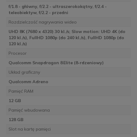
f/1.8 - główny, f/2.2 - ultraszerokokątny, f/2.4 -
teleobiektyw, f/2.2 - przedni
Rozdzielczość nagrywania wideo
UHD 8K (7680 x 4320) 30 kl./s; Slow motion: UHD 4K (do
120 kl./s), FullHD 1080p (do 240 kl./s), FullHD 1080p (do
120 kl./s)
Procesor
Qualcomm Snapdragon 8 Elite (8-rdzeniowy)
Układ graficzny
Qualcomm Adreno
Pamięć RAM
12 GB
Pamięć wbudowana
128 GB
Slot na kartę pamięci