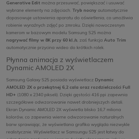
Generative Edit
można przesuwać, powiększać i usuwać
wybrane elementy na zdjęciach.
Tryb nocny
automatycznie
dopasowuje ustawienia aparatu do oświetlenia, co umożliwia
robienie wyraźnych zdjęć po zmroku. Dzięki nowoczesnym
kamerom w bazowym modelu Samsung S25 można
nagrywać filmy w 8K przy 60 kl./s
, zaś funkcja
Auto Trim
automatycznie przycina wideo do krótkich rolek.
Płynna animacja z wyświetlaczem
Dynamic AMOLED 2X
Samsung Galaxy S25 posiada wyświetlacz
Dynamic
AMOLED 2X o przekątnej 6,2 cala oraz rozdzielczości Full
HD+
(1080 x 2340 pikseli). Dzięki gęstości 416 ppi zapewnia
szczegółowe odwzorowanie nawet drobniejszych detali.
Ekran Dynamic AMOLED 2X wyświetla blisko 16,7 miliona
kolorów, co zapewnia wierne odwzorowanie naturalnych
barw sprawiając, że wyświetlana grafika wygląda niezwykle
realistycznie. Wyświetlacz w Samsungu S25 jest łatwy do