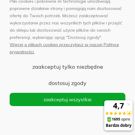
Pliki cookies i pokrewne im technologie umożliwiają
Statywy i uchwyty do telefonów
poprawne działanie strony i pomagają nam dostosować
ofertę do Twoich potrzeb. Możesz zaakceptować
wykorzystanie przez nas wszystkich tych plików i przejść
Statyw obrotowy do telefonu z kamerą
do sklepu lub dostosować użycie plików do swoich
śledzącą
preferencji, wybierając opcję "Dostosuj zgody".
Więcej o plikach cookies przeczytasz w naszej Polityce
Do koszyka
199,00 zł
prywatności.
zaakceptuj tylko niezbędne
Selfie Stick / statyw Bluetooth Spigen S560W
dostosuj zgody
czarny
zaakceptuj wszystkie
Do koszyka
161,00 zł