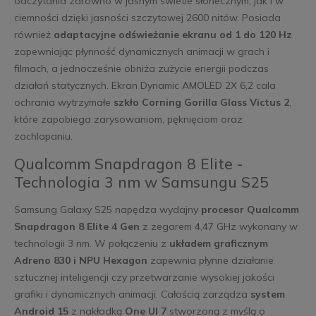
odczytania zarówno w jasnym świetle słonecznym, jak i w
ciemności dzięki jasności szczytowej 2600 nitów. Posiada
również
adaptacyjne odświeżanie ekranu od 1 do 120 Hz
zapewniając płynność dynamicznych animacji w grach i
filmach, a jednocześnie obniża zużycie energii podczas
działań statycznych. Ekran Dynamic AMOLED 2X 6,2 cala
ochrania wytrzymałe
szkło Corning Gorilla Glass Victus 2
,
które zapobiega zarysowaniom, pęknięciom oraz
zachlapaniu.
Qualcomm Snapdragon 8 Elite -
Technologia 3 nm w Samsungu S25
Samsung Galaxy S25 napędza wydajny
procesor Qualcomm
Snapdragon 8 Elite 4 Gen
z zegarem 4,47 GHz wykonany w
technologii 3 nm. W połączeniu z
układem graficznym
Adreno 830 i NPU Hexagon
zapewnia płynne działanie
sztucznej inteligencji czy przetwarzanie wysokiej jakości
grafiki i dynamicznych animacji. Całością zarządza
system
Android 15
z nakładką
One UI 7
stworzoną z myślą o