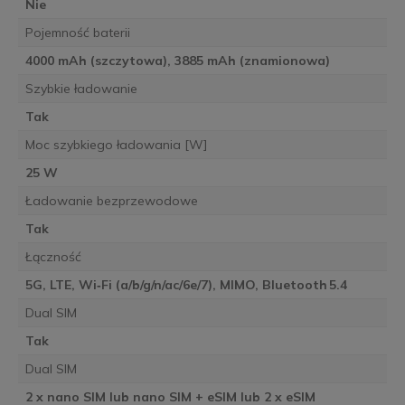
Nie
Pojemność baterii
4000 mAh (szczytowa), 3885 mAh (znamionowa)
Szybkie ładowanie
Tak
Moc szybkiego ładowania [W]
25 W
Ładowanie bezprzewodowe
Tak
Łączność
5G, LTE, Wi‑Fi (a/b/g/n/ac/6e/7), MIMO, Bluetooth 5.4
Dual SIM
Tak
Dual SIM
2 x nano SIM lub nano SIM + eSIM lub 2 x eSIM