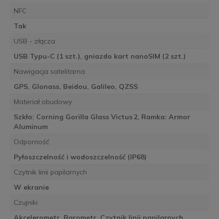
NFC
Tak
USB - złącza
USB Typu-C (1 szt.), gniazdo kart nanoSIM (2 szt.)
Nawigacja satelitarna
GPS, Glonass, Beidou, Galileo, QZSS
Materiał obudowy
Szkło: Corning Gorilla Glass Victus 2, Ramka: Armor
Aluminum
Odporność
Pyłoszczelność i wodoszczelność (IP68)
Czytnik linii papilarnych
W ekranie
Czujniki
Akcelerometr, Barometr, Czytnik linii papilarnych,