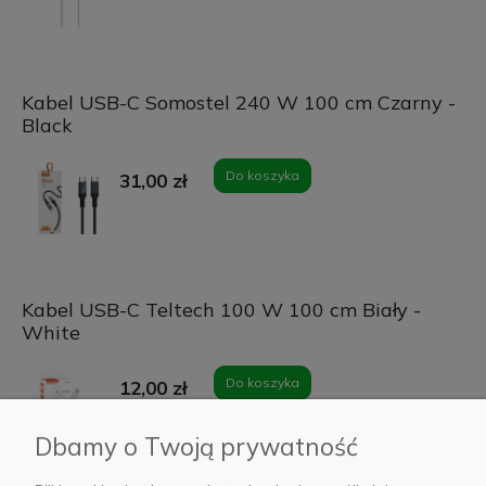
Kabel USB-C Somostel 240 W 100 cm Czarny -
Black
Do koszyka
31,00 zł
Kabel USB-C Teltech 100 W 100 cm Biały -
White
Do koszyka
12,00 zł
Dbamy o Twoją prywatność