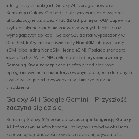
inteligentnych funkcjach Galaxy AI. Oprogramowanie
Samsunga Galaxy S25 będzie otrzymywać pełne wsparcie
aktualizacyjne aż przez 7 lat.
12 GB pamięci RAM
zapewnia
szybkie i płynne działanie zaawansowanych funkcji oraz
wymagających aplikacji. Galaxy S25 został wyposażony w
Dual SIM, który zmieści dwie karty NanoSIM lub dwie karty
eSIM (albo jedną NanoSIM i jedną eSIM). Posiada standard
łączności 5G, Wi-Fi, NFC i Bluetooth 5.3.
System ochrony
Samsung Knox
zabezpiecza telefon przed złośliwym
oprogramowaniem i nieautoryzowanym dostępem do danych
użytkownika przechowywanych w chmurze oraz na
urządzeniu.
Galaxy AI i Google Gemini - Przyszłość
zaczyna się dzisiaj
Samsung Galaxy S25 posiada
sztuczną inteligencję Galaxy
AI
, która czyni telefon bardziej intuicyjny i szybki w obsłudze
zapewniając jednocześnie większą ochronę prywatności