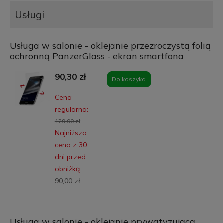
Usługi
Usługa w salonie - oklejanie przezroczystą folią
ochronną PanzerGlass - ekran smartfona
90,30 zł
Do koszyka
Cena
regularna:
129,00 zł
Najniższa
cena z 30
dni przed
obniżką:
90,00 zł
Usługa w salonie - oklejanie prywatyzującą