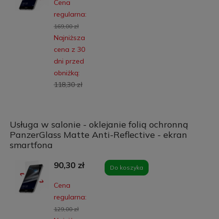
Cena
regularna:
169,00 zł
Najniższa
cena z 30
dni przed
obniżką:
118,30 zł
Usługa w salonie - oklejanie folią ochronną
PanzerGlass Matte Anti-Reflective - ekran
smartfona
90,30 zł
Do koszyka
Cena
regularna:
129,00 zł