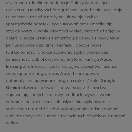
użytkownika. Inteligentne funkcje Galaxy AI znacząco
rozszerzają możliwości fotograficzne urządzenia, wspierają
tłumaczenie rozmów na żywo, ułatwiają szybkie
sporządzanie notatek i podsumowań oraz umożliwiają
szybkie wyszukiwanie informacji w sieci, obrazów i zdjęć w
galerii, a także ustawień smartfonu. Całkowicie nowy
Now
Bar
usprawnia działanie interfejsu i dodaje nowe
funkcjonalności, a także zapewnia szybki dostęp bez
konieczności odblokowywania telefonu. Funkcja
Audio
Eraser
potrafi wykryć sześć rodzajów dźwięków i usunąć
niepożądane z nagrań, zaś
Auto Trim
zapewni
automatyczne przycinanie nagrań i rolek. Z kolei
Google
Gemini
otwiera możliwość konwersacji z Gemini Live
zapewniając natychmiastowy feedback, wyszukiwanie
informacji po zakreśleniu lub usłyszeniu, wykonywanie
streszczeń notatek i filmów, wykonywanie podsumowania
dnia oraz szybkie usuwanie niechcianych dźwięków z nagrań
wideo.