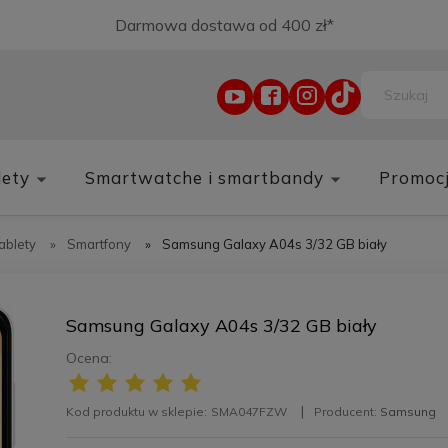
Darmowa dostawa od 400 zł*
lety
Smartwatche i smartbandy
Promoc
tablety
»
Smartfony
»
Samsung Galaxy A04s 3/32 GB biały
Samsung Galaxy A04s 3/32 GB biały
Ocena:
Kod produktu w sklepie:
SMA047FZW
Producent:
Samsung