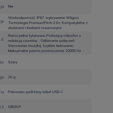
cja
Nie
Wodoodporność: IP67; wykrywanie Wilgoci;
je
Technologia PremiumPitch 2.0+; Kompatybilne z
okularami i kaskami rowerowymi
Rama pełna tytanowa; Podwójny mikrofon z
.d.
redukcją szumów; ; Odbieranie połączeń;
Sterowanie muzyką; Szybkie ładowanie;
Maksymalne pasmo przenoszenia: 20000 Hz
lor
Szary
ga
26 g
ia
Pokrowiec podróżny, kabel USB-C
KU)
S803GY