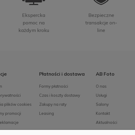
Ekspercka
Bezpieczne
pomoc na
transakcje on-
każdym kroku
line
cje
Płatności i dostawa
AB Foto
n
Formy płatności
O nas
prywatności
Czas i koszty dostawy
Usługi
ia plików cookies
Zakupy na raty
Salony
ny promocji
Leasing
Kontakt
reklamacje
Aktualności
Kariera