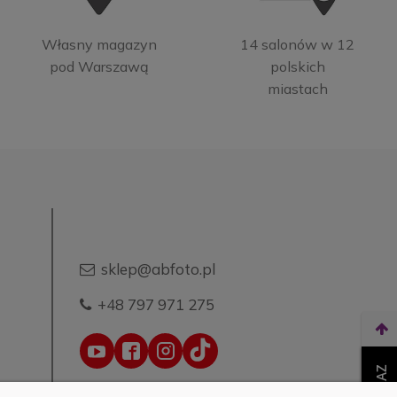
Własny magazyn
14 salonów w 12
pod Warszawą
polskich
miastach
sklep@abfoto.pl
+48 797 971 275