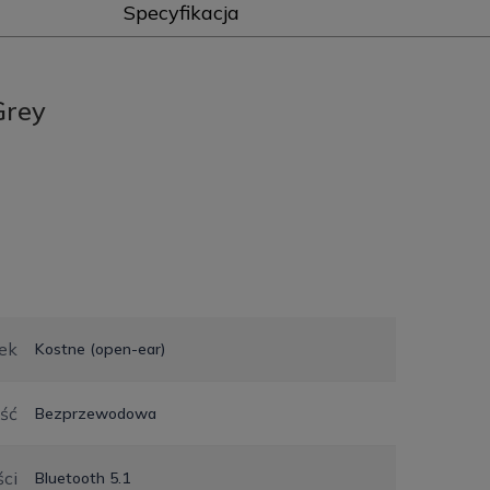
Specyfikacja
Grey
ek
Kostne (open-ear)
ść
Bezprzewodowa
ści
Bluetooth 5.1