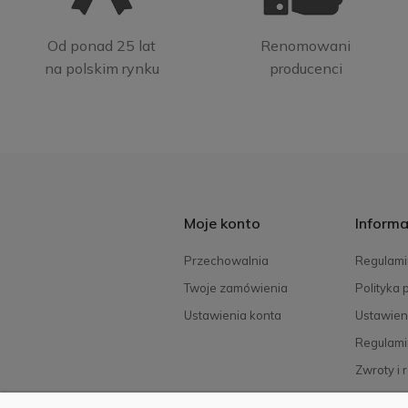
Od ponad 25 lat
Renomowani
na polskim rynku
producenci
Moje konto
Informa
Przechowalnia
Regulami
Twoje zamówienia
Polityka 
Ustawienia konta
Ustawien
Regulami
Zwroty i 
FAQ