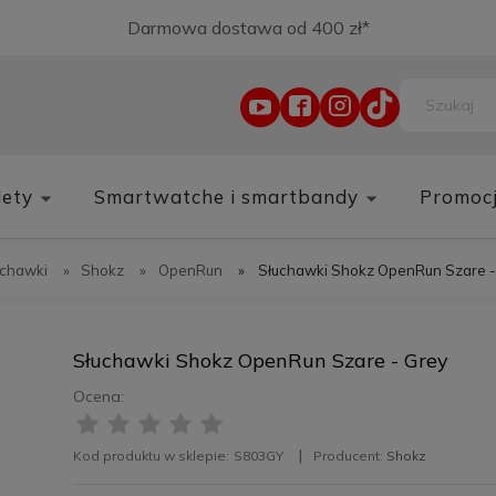
Darmowa dostawa od 400 zł*
lety
Smartwatche i smartbandy
Promoc
uchawki
»
Shokz
»
OpenRun
»
Słuchawki Shokz OpenRun Szare -
Słuchawki Shokz OpenRun Szare - Grey
Ocena:
Kod produktu w sklepie:
S803GY
Producent:
Shokz