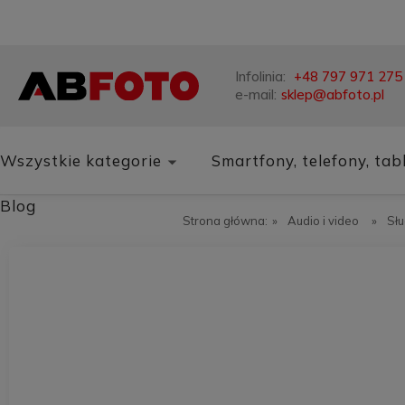
Infolinia:
+48 797 971 275
e-mail:
sklep@abfoto.pl
Wszystkie kategorie
Smartfony, telefony, tab
Blog
Strona główna:
»
Audio i video
»
Sł