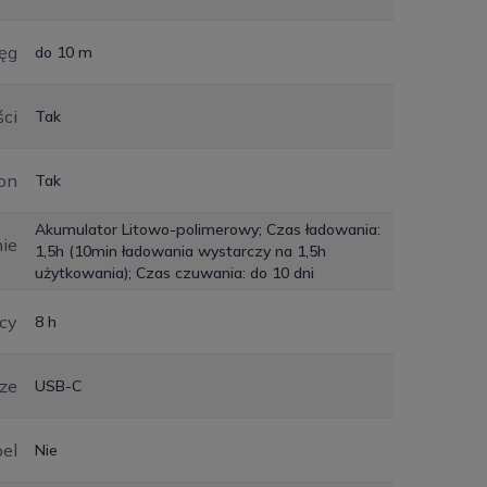
ęg
do 10 m
ści
Tak
on
Tak
Akumulator Litowo-polimerowy; Czas ładowania:
nie
1,5h (10min ładowania wystarczy na 1,5h
użytkowania); Czas czuwania: do 10 dni
cy
8 h
ze
USB-C
el
Nie