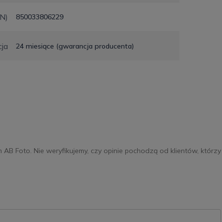
N)
850033806229
ja
24 miesiące (gwarancja producenta)
m AB Foto. Nie weryfikujemy, czy opinie pochodzą od klientów, którzy