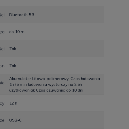
ści
Bluetooth 5.3
ęg
do 10 m
ści
Tak
on
Tak
Akumulator Litowo-polimerowy; Czas ładowania:
nie
1h (5 min ładowania wystarczy na 2,5h
użytkowania); Czas czuwania: do 10 dni
cy
12 h
ze
USB-C