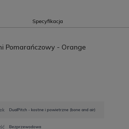
Specyfikacja
ni Pomarańczowy - Orange
ek
DualPitch - kostne i powietrzne (bone and air)
ść
Bezprzewodowa