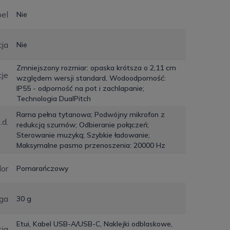
el
Nie
cja
Nie
Zmniejszony rozmiar: opaska krótsza o 2,11 cm
je
względem wersji standard, Wodoodporność:
IP55 - odporność na pot i zachlapanie;
Technologia DualPitch
Rama pełna tytanowa; Podwójny mikrofon z
.d.
redukcją szumów; Odbieranie połączeń;
Sterowanie muzyką; Szybkie ładowanie;
Maksymalne pasmo przenoszenia: 20000 Hz
lor
Pomarańczowy
ga
30 g
Etui, Kabel USB-A/USB-C, Naklejki odblaskowe,
ia