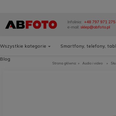
Infolinia:
+48 797 971 275
e-mail:
sklep@abfoto.pl
Wszystkie kategorie
Smartfony, telefony, tab
Blog
Strona główna:
»
Audio i video
»
Sł