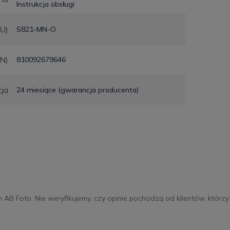
Instrukcja obsługi
KU)
S821-MN-O
N)
810092679646
ja
24 miesiące (gwarancja producenta)
m AB Foto. Nie weryfikujemy, czy opinie pochodzą od klientów, którzy