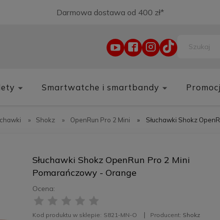
Darmowa dostawa od 400 zł*
lety
Smartwatche i smartbandy
Promoc
uchawki
»
Shokz
»
OpenRun Pro 2 Mini
»
Słuchawki Shokz OpenR
Słuchawki Shokz OpenRun Pro 2 Mini
Pomarańczowy - Orange
Ocena:
Kod produktu w sklepie:
S821-MN-O
Producent:
Shokz