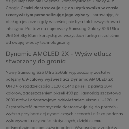
dzięki ulepszeniom i większej kompatybilności Galaxy AI z
Google Gemini
dostosowuje się do użytkownika w czasie
rzeczywistym personalizując jego wybory
i sprawiając, że
obsługa jeszcze nigdy wcześniej nie była tak bezwysiłkowa i
intuicyjna. Postaw na najnowszy Samsung Galaxy S26 Ultra
256 GB Sky Blue i korzystaj ze wszystkich funkcji niezależnie
od swojej wiedzy technologicznej.
Dynamic AMOLED 2X - Wyświetlacz
stworzony do grania
Nowy Samsung S26 Ultra 256GB wyposażony został w
potężny
6,9-calowy wyświetlacz Dynamic AMOLED 2X
QHD+
o rozdzielczości 3120 x 1440 pikseli z paletą 16M
kolorów, zagęszczeniem pikseli 498 ppi, jasnością szczytową
2600 nitów i adaptacyjnym odświeżaniem ekranu 1~120 Hz.
Częstotliwość automatycznie dostosowuje się do potrzeb -
wyższa przy bardziej dynamicznych scenach i niższa podczas
wykonywania czynności statycznych, dzięki czemu
optymalizuje poziom zużycia baterii. Wyposażony został w