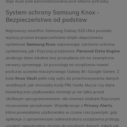
daje duże pole personalizowania pod własne potrzeby.
System ochrony Samsung Knox -
Bezpieczeństwo od podstaw
Najnowszy smartfon Samsung Galaxy S26 Ultra posiada
wyższy poziom bezpieczeństwa dzięki ulepszonemu
systemowi
Samsung Knox
zapewniając zarówno ochronę
systemową, jak i fizyczną urządzenia.
Personal Data Engine
analizuje dane lokalnie bez przesyłania ich na zewnętrzne
serwery sprawiając, że pozostają na urządzeniu nawet
podczas uczenia maszynowego Galaxy AI i Google Gemini. Z
kolei
Knox Vault
pełni rolę sejfu do przechowywania danych
wrażliwych, jak chociażby kody PIN, hasła, klucze czy dane
biometryczne użytkownika chroniąc je nie tylko przed
złośliwym oprogramowaniem, ale również atakami fizycznymi
na poziomie sprzętowym. Współpracuje z
Privacy Alerts
,
która powiadamia użytkownika w czasie rzeczywistym, gdy
aplikacje z uprawnieniami administratora urządzenia próbują
uzyskać niepotrzebny dostęp do poufnych danych, takich jak