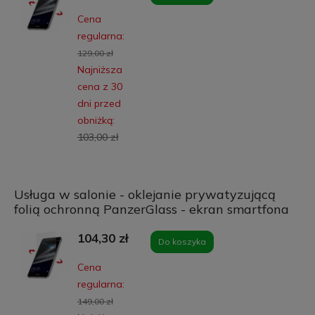
Cena
regularna:
129,00 zł
Najniższa
cena z 30
dni przed
obniżką:
103,00 zł
Usługa w salonie - oklejanie prywatyzującą
folią ochronną PanzerGlass - ekran smartfona
104,30 zł
Do koszyka
Cena
regularna:
149,00 zł