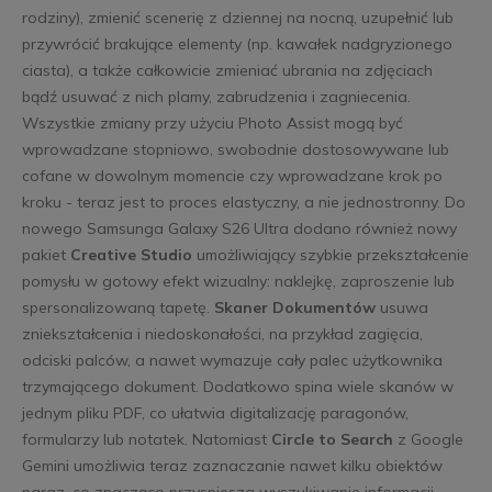
rodziny), zmienić scenerię z dziennej na nocną, uzupełnić lub
przywrócić brakujące elementy (np. kawałek nadgryzionego
ciasta), a także całkowicie zmieniać ubrania na zdjęciach
bądź usuwać z nich plamy, zabrudzenia i zagniecenia.
Wszystkie zmiany przy użyciu Photo Assist mogą być
wprowadzane stopniowo, swobodnie dostosowywane lub
cofane w dowolnym momencie czy wprowadzane krok po
kroku - teraz jest to proces elastyczny, a nie jednostronny. Do
nowego Samsunga Galaxy S26 Ultra dodano również nowy
pakiet
Creative Studio
umożliwiający szybkie przekształcenie
pomysłu w gotowy efekt wizualny: naklejkę, zaproszenie lub
spersonalizowaną tapetę.
Skaner Dokumentów
usuwa
zniekształcenia i niedoskonałości, na przykład zagięcia,
odciski palców, a nawet wymazuje cały palec użytkownika
trzymającego dokument. Dodatkowo spina wiele skanów w
jednym pliku PDF, co ułatwia digitalizację paragonów,
formularzy lub notatek. Natomiast
Circle to Search
z Google
Gemini umożliwia teraz zaznaczanie nawet kilku obiektów
naraz, co znacząco przyspiesza wyszukiwanie informacji