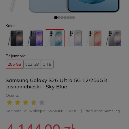
Kolor:
Pojemność:
256 GB
512 GB
1 TB
Samsung Galaxy S26 Ultra 5G 12/256GB
Jasnoniebieski - Sky Blue
Ocena:
Kod produktu w sklepie:
SMS948BLBDEUE
Producent:
Samsung
4 144,00 zł