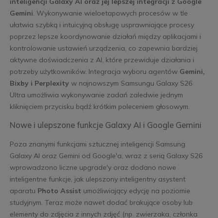
inteligencji Galaxy AI oraz jej lepszej integracji z Google
Gemini
. Wykonywanie wieloetapowych procesów w tle
ułatwia szybką i intuicyjną obsługę usprawniające procesy
poprzez lepsze koordynowanie działań między aplikacjami i
kontrolowanie ustawień urządzenia, co zapewnia bardziej
aktywne doświadczenia z AI, które przewiduje działania i
potrzeby użytkowników. Integracja wyboru agentów
Gemini,
Bixby i Perplexity
w najnowszym Samsungu Galaxy S26
Ultra umożliwia wykonywanie zadań zaledwie jednym
kliknięciem przycisku bądź krótkim poleceniem głosowym.
Nowe i ulepszone funkcje Galaxy AI i Google Gemini
Poza znanymi funkcjami sztucznej inteligencji Samsung
Galaxy AI oraz Gemini od Google'a, wraz z serią Galaxy S26
wprowadzono liczne upgrade'y oraz dodano nowe
inteligentne funkcje, jak ulepszony inteligentny asystent
aparatu
Photo Assist
umożliwiający edycję na poziomie
studyjnym. Teraz może nawet dodać brakujące osoby lub
elementy do zdjęcia z innych zdjęć (np. zwierzaka, członka