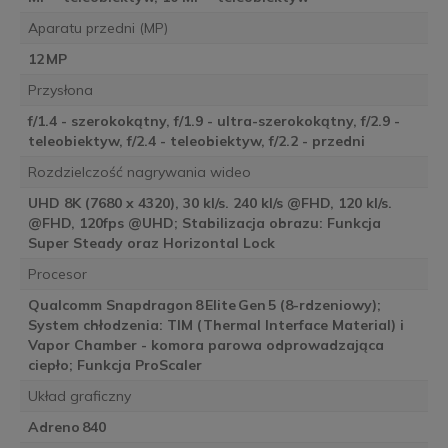
Aparatu przedni (MP)
12 MP
Przysłona
f/1.4 - szerokokątny, f/1.9 - ultra-szerokokątny, f/2.9 -
teleobiektyw, f/2.4 - teleobiektyw, f/2.2 - przedni
Rozdzielczość nagrywania wideo
UHD 8K (7680 x 4320), 30 kl/s. 240 kl/s @FHD, 120 kl/s.
@FHD, 120fps @UHD; Stabilizacja obrazu: Funkcja
Super Steady oraz Horizontal Lock
Procesor
Qualcomm Snapdragon 8 Elite Gen 5 (8-rdzeniowy);
System chłodzenia: TIM (Thermal Interface Material) i
Vapor Chamber - komora parowa odprowadzająca
ciepło; Funkcja ProScaler
Układ graficzny
Adreno 840