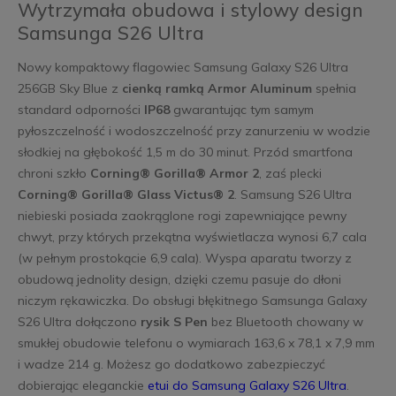
Wytrzymała obudowa i stylowy design
Samsunga S26 Ultra
Nowy kompaktowy flagowiec Samsung Galaxy S26 Ultra
256GB Sky Blue z
cienką ramką Armor Aluminum
spełnia
standard odporności
IP68
gwarantując tym samym
pyłoszczelność i wodoszczelność przy zanurzeniu w wodzie
słodkiej na głębokość 1,5 m do 30 minut. Przód smartfona
chroni szkło
Corning® Gorilla® Armor 2
, zaś plecki
Corning® Gorilla® Glass Victus® 2
. Samsung S26 Ultra
niebieski posiada zaokrąglone rogi zapewniające pewny
chwyt, przy których przekątna wyświetlacza wynosi 6,7 cala
(w pełnym prostokącie 6,9 cala). Wyspa aparatu tworzy z
obudową jednolity design, dzięki czemu pasuje do dłoni
niczym rękawiczka. Do obsługi błękitnego Samsunga Galaxy
S26 Ultra dołączono
rysik S Pen
bez Bluetooth chowany w
smukłej obudowie telefonu o wymiarach 163,6 x 78,1 x 7,9 mm
i wadze 214 g. Możesz go dodatkowo zabezpieczyć
dobierając eleganckie
etui do Samsung Galaxy S26 Ultra
.