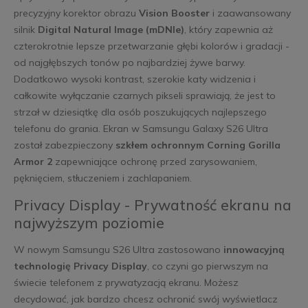
precyzyjny korektor obrazu
Vision Booster
i zaawansowany
silnik
Digital Natural Image (mDNIe)
, który zapewnia aż
czterokrotnie lepsze przetwarzanie głębi kolorów i gradacji -
od najgłębszych tonów po najbardziej żywe barwy.
Dodatkowo wysoki kontrast, szerokie katy widzenia i
całkowite wyłączanie czarnych pikseli sprawiają, że jest to
strzał w dziesiątkę dla osób poszukujących najlepszego
telefonu do grania. Ekran w Samsungu Galaxy S26 Ultra
został zabezpieczony
szkłem ochronnym Corning Gorilla
Armor 2
zapewniające ochronę przed zarysowaniem,
pęknięciem, stłuczeniem i zachlapaniem.
Privacy Display - Prywatność ekranu na
najwyższym poziomie
W nowym Samsungu S26 Ultra zastosowano
innowacyjną
technologię Privacy Display
, co czyni go pierwszym na
świecie telefonem z prywatyzacją ekranu. Możesz
decydować, jak bardzo chcesz ochronić swój wyświetlacz