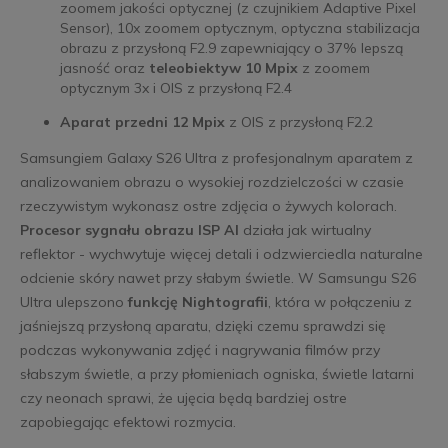
zoomem jakości optycznej (z czujnikiem Adaptive Pixel
Sensor), 10x zoomem optycznym, optyczna stabilizacja
obrazu z przysłoną F2.9 zapewniający o 37% lepszą
jasność oraz
teleobiektyw 10 Mpix
z zoomem
optycznym 3x i OIS z przysłoną F2.4
Aparat przedni 12 Mpix
z OIS z przysłoną F2.2
Samsungiem Galaxy S26 Ultra z profesjonalnym aparatem z
analizowaniem obrazu o wysokiej rozdzielczości w czasie
rzeczywistym wykonasz ostre zdjęcia o żywych kolorach.
Procesor sygnału obrazu ISP AI
działa jak wirtualny
reflektor - wychwytuje więcej detali i odzwierciedla naturalne
odcienie skóry nawet przy słabym świetle. W Samsungu S26
Ultra ulepszono
funkcję Nightografii
, która w połączeniu z
jaśniejszą przysłoną aparatu, dzięki czemu sprawdzi się
podczas wykonywania zdjęć i nagrywania filmów przy
słabszym świetle, a przy płomieniach ogniska, świetle latarni
czy neonach sprawi, że ujęcia będą bardziej ostre
zapobiegając efektowi rozmycia.