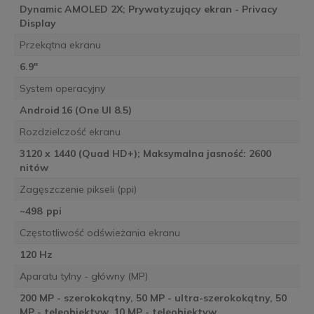
Dynamic AMOLED 2X; Prywatyzujący ekran - Privacy
Display
Przekątna ekranu
6.9"
System operacyjny
Android 16 (One UI 8.5)
Rozdzielczość ekranu
3120 x 1440 (Quad HD+); Maksymalna jasność: 2600
nitów
Zagęszczenie pikseli (ppi)
~498 ppi
Częstotliwość odświeżania ekranu
120 Hz
Aparatu tylny - główny (MP)
200 MP - szerokokątny, 50 MP - ultra-szerokokątny, 50
MP - teleobiektyw, 10 MP - teleobiektyw