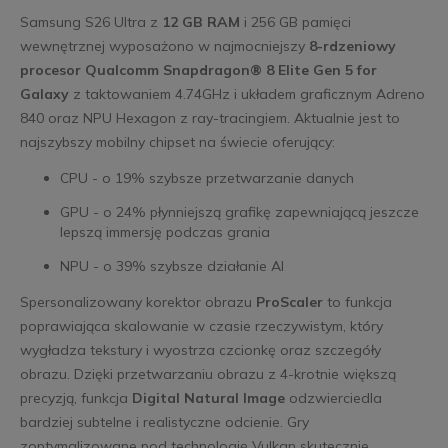
Samsung S26 Ultra z
12 GB RAM
i 256 GB pamięci
wewnętrznej wyposażono w najmocniejszy
8-rdzeniowy
procesor Qualcomm Snapdragon® 8 Elite Gen 5 for
Galaxy
z taktowaniem 4.74GHz i układem graficznym Adreno
840 oraz NPU Hexagon z ray-tracingiem. Aktualnie jest to
najszybszy mobilny chipset na świecie oferujący:
CPU - o 19% szybsze przetwarzanie danych
GPU - o 24% płynniejszą grafikę zapewniającą jeszcze
lepszą immersję podczas grania
NPU - o 39% szybsze działanie AI
Spersonalizowany korektor obrazu
ProScaler
to funkcja
poprawiająca skalowanie w czasie rzeczywistym, który
wygładza tekstury i wyostrza czcionkę oraz szczegóły
obrazu. Dzięki przetwarzaniu obrazu z 4-krotnie większą
precyzją, funkcja
Digital Natural Image
odzwierciedla
bardziej subtelne i realistyczne odcienie. Gry
zoptymalizowane pod technologię Vulkan skutecznie