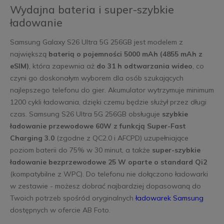
Wydajna bateria i super-szybkie
ładowanie
Samsung Galaxy S26 Ultra 5G 256GB jest modelem z
największą
baterią o pojemności 5000 mAh (4855 mAh z
eSIM)
, która zapewnia aż
do 31 h odtwarzania wideo
, co
czyni go doskonałym wyborem dla osób szukających
najlepszego telefonu do gier. Akumulator wytrzymuje minimum
1200 cykli ładowania, dzięki czemu będzie służył przez długi
czas. Samsung S26 Ultra 5G 256GB obsługuje
szybkie
ładowanie przewodowe 60W z funkcją Super-Fast
Charging 3.0
(zgodne z QC2.0 i AFCPD) uzupełniające
poziom baterii do 75% w 30 minut, a także
super-szybkie
ładowanie bezprzewodowe 25 W oparte o standard Qi2
(kompatybilne z WPC). Do telefonu nie dołączono ładowarki
w zestawie - możesz dobrać najbardziej dopasowaną do
Twoich potrzeb spośród oryginalnych
ładowarek Samsung
dostępnych w ofercie AB Foto.