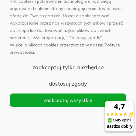
Samsung
Pliki cookies i pokrewne im technologie umożliwiają
poprawne działanie strony i pomagają nam dostosować
ofertę do Twoich potrzeb. Możesz zaakceptować
Słuchawki Samsung Galaxy Buds3 Pro srebrne
wykorzystanie przez nas wszystkich tych plików i przejść
do sklepu lub dostosować użycie plików do swoich
Powiadom
preferencji, wybierając opcję "Dostosuj zgody".
o
613,00 zł
dostępności
Więcej o plikach cookies przeczytasz w naszej Polityce
prywatności.
zaakceptuj tylko niezbędne
Słuchawki Samsung Galaxy Buds3 Srebrne -
Silver
dostosuj zgody
Powiadom
o
zaakceptuj wszystkie
338,00 zł
dostępności
Słuchawki Samsung Galaxy Buds3 FE Szare -