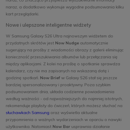
naraz, a dodatkowo wykonuje wygodne podsumowania kilku
kart przeglądarki.
Nowe i ulepszone inteligentne widżety
W Samsung Galaxy S26 Ultra najnowszym widżetem do
przydatnych skrótów jest
Now Nudge
automatycznie
sugerujący na prośby z wiadomości obrazy z galerii eliminując
konieczność przeszukiwania albumów lub przełączania się
między aplikacjami. Z kolei na prośbę o spotkanie sprawdza
kalendarz, czy nie ma zapisanych na wskazaną datę i
godzinę spotkań.
Now Brief
w Galaxy S26 stał się jeszcze
bardziej spersonalizowany i proaktywny. Poza szybkim
podsumowaniem dnia, układa codzienne powiadomienia
według ważności - od najważniejszych do najmniej istotnych,
rekomenduje playlisty do ćwiczeń, których możesz słuchać na
słuchawkach Samsung
oraz wyświetla aktualne
przypomnienia o ważnych wydarzeniach w oparciu o nawyki
użytkownika. Natomiast
Now Bar
usprawnia działanie