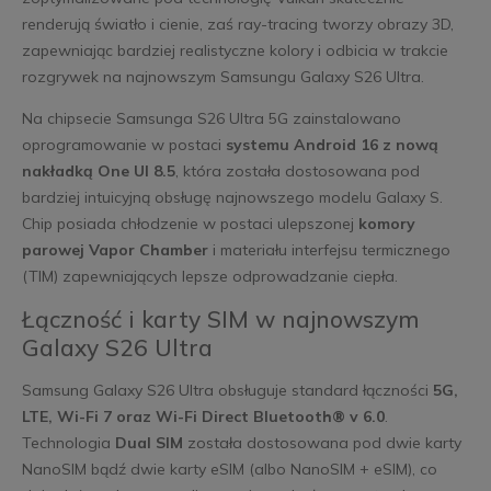
renderują światło i cienie, zaś ray-tracing tworzy obrazy 3D,
zapewniając bardziej realistyczne kolory i odbicia w trakcie
rozgrywek na najnowszym Samsungu Galaxy S26 Ultra.
Na chipsecie Samsunga S26 Ultra 5G zainstalowano
oprogramowanie w postaci
systemu Android 16 z nową
nakładką One UI 8.5
, która została dostosowana pod
bardziej intuicyjną obsługę najnowszego modelu Galaxy S.
Chip posiada chłodzenie w postaci ulepszonej
komory
parowej Vapor Chamber
i materiału interfejsu termicznego
(TIM) zapewniających lepsze odprowadzanie ciepła.
Łączność i karty SIM w najnowszym
Galaxy S26 Ultra
Samsung Galaxy S26 Ultra obsługuje standard łączności
5G,
LTE, Wi-Fi 7 oraz Wi-Fi Direct Bluetooth® v 6.0
.
Technologia
Dual SIM
została dostosowana pod dwie karty
NanoSIM bądź dwie karty eSIM (albo NanoSIM + eSIM), co