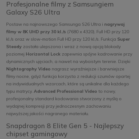
Profesjonalne filmy z Samsungiem
Galaxy S26 Ultra
Postaw na najnowszego Samsunga S26 Ultra i
nagrywaj
filmy w 8K UHD przy 30 kl./s
(7680 x 4320), Full HD przy 120
kl./s oraz w slow-motion Full HD przy 120 kl./s. Funkcja
Super
Steady
została ulepszona i wraz z nową opcją blokady
poziomej
Horizontal Lock
zapewnia spójne kadrowanie przy
dynamicznych ujęciach, a nawet na wyboistym terenie. Dzięki
Nightography Video
nagrasz wyraźniejsze i barwniejsze
filmy nocne, gdyż funkcja korzysta z redukcji szumów opartej
na indywidualnych wzorcach, które są unikalne dla każdego
typu matrycy.
Advanced Professional Video
to nowy,
profesjonalny standard kodowania stworzony z myślą o
wydajnej kompresji przy jednoczesnym zachowaniu
najwyższej jakości nagranego materiału.
Snapdragon 8 Elite Gen 5 - Najlepszy
chipset gamingowy