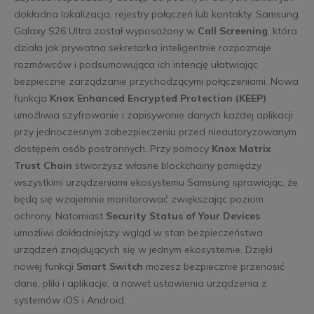
dokładna lokalizacja, rejestry połączeń lub kontakty. Samsung
Galaxy S26 Ultra został wyposażony w
Call Screening
, która
działa jak prywatna sekretarka inteligentnie rozpoznaje
rozmówców i podsumowująca ich intencję ułatwiając
bezpieczne zarządzanie przychodzącymi połączeniami. Nowa
funkcja
Knox Enhanced Encrypted Protection (KEEP)
umożliwia szyfrowanie i zapisywanie danych każdej aplikacji
przy jednoczesnym zabezpieczeniu przed nieautoryzowanym
dostępem osób postronnych. Przy pomocy
Knox Matrix
Trust Chain
stworzysz własne blockchainy pomiędzy
wszystkimi urządzeniami ekosystemu Samsung sprawiając, że
będą się wzajemnie monitorować zwiększając poziom
ochrony. Natomiast
Security Status of Your Devices
umożliwi dokładniejszy wgląd w stan bezpieczeństwa
urządzeń znajdujących się w jednym ekosystemie. Dzięki
nowej funkcji
Smart Switch
możesz bezpiecznie przenosić
dane, pliki i aplikacje, a nawet ustawienia urządzenia z
systemów iOS i Android.