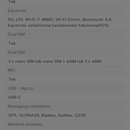
Tak
Łączność
5G, LTE, Wi‑Fi 7, MIMO, Wi-Fi Direct, Bluetooth 6.0;
Łączność satelitarna (wiadomości tekstowe/SOS)
Dual SIM
Tak
Dual SIM
2 x nano SIM lub nano SIM + eSIM lub 2 x eSIM
NFC
Tak
USB - złącza
USB-C
Nawigacja satelitarna
GPS, GLONASS, Beidou, Galileo, QZSS
Materiał obudowy