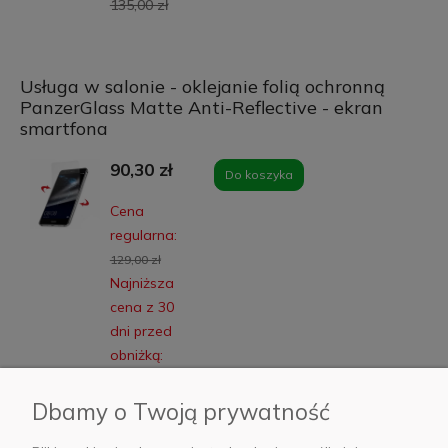
135,00 zł
Usługa w salonie - oklejanie folią ochronną
PanzerGlass Matte Anti-Reflective - ekran
smartfona
90,30 zł
Do koszyka
Cena
regularna:
129,00 zł
Najniższa
cena z 30
dni przed
obniżką:
103,00 zł
Dbamy o Twoją prywatność