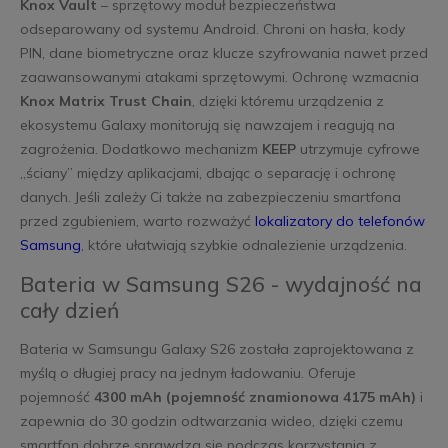
Knox Vault
– sprzętowy moduł bezpieczeństwa
odseparowany od systemu Android. Chroni on hasła, kody
PIN, dane biometryczne oraz klucze szyfrowania nawet przed
zaawansowanymi atakami sprzętowymi. Ochronę wzmacnia
Knox Matrix Trust Chain
, dzięki któremu urządzenia z
ekosystemu Galaxy monitorują się nawzajem i reagują na
zagrożenia. Dodatkowo mechanizm
KEEP
utrzymuje cyfrowe
„ściany” między aplikacjami, dbając o separację i ochronę
danych. Jeśli zależy Ci także na zabezpieczeniu smartfona
przed zgubieniem, warto rozważyć
lokalizatory do telefonów
Samsung
, które ułatwiają szybkie odnalezienie urządzenia.
Bateria w Samsung S26 - wydajność na
cały dzień
Bateria w Samsungu Galaxy S26 została zaprojektowana z
myślą o długiej pracy na jednym ładowaniu. Oferuje
pojemność
4300 mAh (pojemność znamionowa 4175 mAh)
i
zapewnia do 30 godzin odtwarzania wideo, dzięki czemu
smartfon dobrze sprawdza się podczas korzystania z