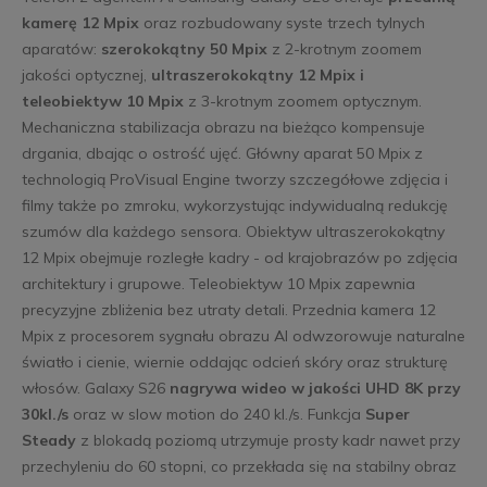
kamerę 12 Mpix
oraz rozbudowany syste trzech tylnych
aparatów:
szerokokątny 50 Mpix
z 2-krotnym zoomem
jakości optycznej,
ultraszerokokątny 12 Mpix i
teleobiektyw 10 Mpix
z 3-krotnym zoomem optycznym.
Mechaniczna stabilizacja obrazu na bieżąco kompensuje
drgania, dbając o ostrość ujęć. Główny aparat 50 Mpix z
technologią ProVisual Engine tworzy szczegółowe zdjęcia i
filmy także po zmroku, wykorzystując indywidualną redukcję
szumów dla każdego sensora. Obiektyw ultraszerokokątny
12 Mpix obejmuje rozległe kadry - od krajobrazów po zdjęcia
architektury i grupowe. Teleobiektyw 10 Mpix zapewnia
precyzyjne zbliżenia bez utraty detali. Przednia kamera 12
Mpix z procesorem sygnału obrazu AI odwzorowuje naturalne
światło i cienie, wiernie oddając odcień skóry oraz strukturę
włosów. Galaxy S26
nagrywa wideo w jakości UHD 8K przy
30kl./s
oraz w slow motion do 240 kl./s. Funkcja
Super
Steady
z blokadą poziomą utrzymuje prosty kadr nawet przy
przechyleniu do 60 stopni, co przekłada się na stabilny obraz