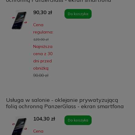
90,30 zł
Do koszyka
Cena
regularna:
129,00 zł
Najniższa
cena z 30
dni przed
obniżką:
90,00 zł
Usługa w salonie - oklejanie prywatyzującą
folią ochronną PanzerGlass - ekran smartfona
104,30 zł
Do koszyka
Cena