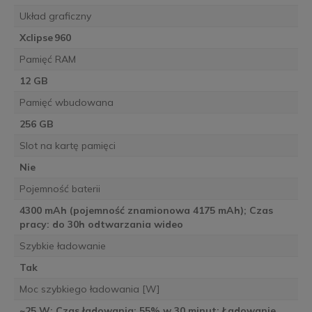
Układ graficzny
Xclipse 960
Pamięć RAM
12 GB
Pamięć wbudowana
256 GB
Slot na kartę pamięci
Nie
Pojemność baterii
4300 mAh (pojemność znamionowa 4175 mAh); Czas
pracy: do 30h odtwarzania wideo
Szybkie ładowanie
Tak
Moc szybkiego ładowania [W]
~25 W; Czas ładowania: 55% w 30 minut; Ładowanie