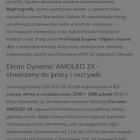
w ruchu. System aparatów wspiera zaawansowaną
Nightografię
, która wydobywa detale z ciemnych scen i
ogranicza szumy. Narzędzia Galaxy AI usprawniają edycję -
umożliwiają przesuwanie osób w kadrze, usuwanie
niechcianych elementów oraz automatyczne tworzenie
krótkich rolek. Połączenie
ProVisual Engine i Object-aware
dba o naturalną tonację skóry oraz realistyczne tekstury,
zapewniając spójny, profesjonalny efekt na zdjęciach i filmach.
Ekran Dynamic AMOLED 2X -
stworzony do pracy i rozrywki
Samsung Galaxy S26 256 GB został wyposażony w
6,3-
calowy ekran o rozdzielczości 2340 × 1080 pikseli
(FHD+),
który wyświetla aż 16 milionów kolorów. Matryca
Dynamic
AMOLED 2X
zapewnia kontrastowy, szczegółowy obraz i
głęboką czerń, dzięki czemu treści prezentują się wyraźnie
zarówno podczas streamingu, jak i przeglądania zdjęć.
Adaptacyjne odświeżanie od 1 Hz do 120 Hz płynnie reaguje
na sposób korzystania z Samsunga S26. W dynamicznych