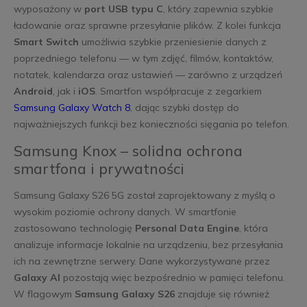
wyposażony w
port USB typu C
, który zapewnia szybkie
ładowanie oraz sprawne przesyłanie plików. Z kolei funkcja
Smart Switch
umożliwia szybkie przeniesienie danych z
poprzedniego telefonu — w tym zdjęć, filmów, kontaktów,
notatek, kalendarza oraz ustawień — zarówno z urządzeń
Android
, jak i
iOS
. Smartfon współpracuje z zegarkiem
Samsung Galaxy Watch 8
, dając szybki dostęp do
najważniejszych funkcji bez konieczności sięgania po telefon.
Samsung Knox – solidna ochrona
smartfona i prywatności
Samsung Galaxy S26 5G został zaprojektowany z myślą o
wysokim poziomie ochrony danych. W smartfonie
zastosowano technologię
Personal Data Engine
, która
analizuje informacje lokalnie na urządzeniu, bez przesyłania
ich na zewnętrzne serwery. Dane wykorzystywane przez
Galaxy AI
pozostają więc bezpośrednio w pamięci telefonu.
W flagowym
Samsung Galaxy S26
znajduje się również