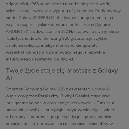
odpornością IP68 zabezpiecza urządzenie przed wodą i
pyłem, łącząc trwałość z wygodą użytkowania. Podstawowy
model Galaxy S26/256 GB efektywnie zarządza energią i
wspiera super szybkie ładowanie baterii. Ekran Dynamic
AMOLED 2X z odświeżaniem 120 Hz zapewnia płynny obraz i
realistyczne detale. Samsung S26 gwarantuje szybkie
działanie aplikacji, inteligentne wsparcie aparatu,
wszechstronność oraz innowacyjnego,
niezwykle
intuicyjnego asystenta Galaxy AI
.
Twoje życie staje się prostsze z Galaxy
AI
Smartfon Samsung Galaxy S26 z asystentem Galaxy AI,
wspierany przez
Perplexity, Bixby i Gemini
, zapewnia
inteligentną pomoc w codziennym użytkowaniu. Funkcje AI
umożliwiają szybkie i precyzyjne edytowanie zdjęć i wideo –
od drobnych poprawek po pełną edycję z przesuwaniem,
powiększaniem, dodawaniem i usuwaniem elementów w