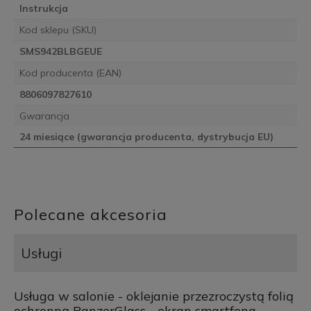
Instrukcja
Kod sklepu (SKU)
SMS942BLBGEUE
Kod producenta (EAN)
8806097827610
Gwarancja
24 miesiące (gwarancja producenta, dystrybucja EU)
Polecane akcesoria
Usługi
Usługa w salonie - oklejanie przezroczystą folią
ochronną PanzerGlass - ekran smartfona