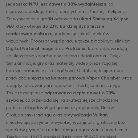
jednostka NPU jest nawet o 38% wydajniejsza
, co
usprawnia obsługę funkcji opartych na sztucznej inteligencji.
Za wyświetlanie grafiki odpowiada
układ Samsung Xclipse
960
, który oferuje
do 23% bardziej dynamiczne
renderowanie obrazu
, podnosząc jakość efektów
wizualnych. Procesor współpracuje także z mobilnymi silnikami
Digital Natural Image
oraz
ProScaler
, które odpowiadają
za ulepszanie kolorów, oświetlenia i detali obrazu. Dzięki
temu animacje, gry oraz materiały wideo prezentują się
bardziej naturalnie i szczegółowo. O stabilną temperaturę
pracy dba
ulepszona komora parowa Vapor Chamber
wraz
z zoptymalizowanymi materiałami interfejsu termicznego.
Takie rozwiązanie
odprowadza ciepło nawet o 29%
szybciej
, co przekłada się na skuteczniejsze chłodzenie
podczas długotrwałego grania czy oglądania filmów.
Obsługa
ray-tracingu
oraz optymalizacja
Vulkan
umożliwiają utrzymanie wysokiej wydajności graficznej bez
spadków płynności i nadmiernego nagrzewania urządzenia.
Telefon ma
12 GB pamięci RAM
oraz
256 GB pamięci