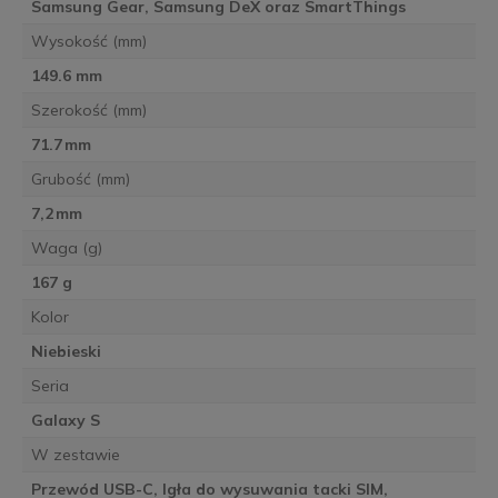
Samsung Gear, Samsung DeX oraz SmartThings
Wysokość (mm)
149.6 mm
Szerokość (mm)
71.7 mm
Grubość (mm)
7,2 mm
Waga (g)
167 g
Kolor
Niebieski
Seria
Galaxy S
W zestawie
Przewód USB-C, Igła do wysuwania tacki SIM,