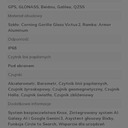
GPS, GLONASS, Beidou, Galileo, QZSS
Materiał obudowy
Szkło: Corning Gorilla Glass Victus 2, Ramka: Armor
Aluminum
Odporność
IP68
Czytnik linii papilarnych
Pod ekranem
Czujniki
Akcelerometr, Barometr, Czytnik linii papilarnych,
Czujnik żyroskopowy, Czujnik geomagnetyczny, Czujnik
Halla, Czujnik światła, Czujnik zbliżeniowy
Dodatkowe informacje
System bezpieczeństwa Knox, Zintegrowany system AI:
Galaxy AI i Google Gemini 3, Asystent głosowy Bixby,
Funkcja Circle to Search, Wsparcie dla urządzeń