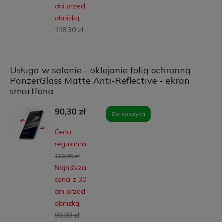
dni przed
obniżką:
118,30 zł
Usługa w salonie - oklejanie folią ochronną
PanzerGlass Matte Anti-Reflective - ekran
smartfona
90,30 zł
Do koszyka
Cena
regularna:
129,00 zł
Najniższa
cena z 30
dni przed
obniżką:
90,30 zł