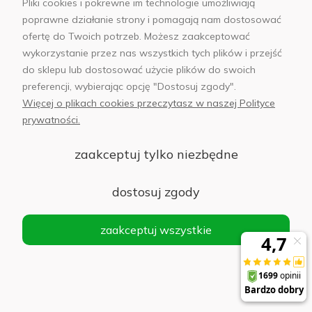
Pliki cookies i pokrewne im technologie umożliwiają
1.1 m vlog / stream / smartfon PKT3044
poprawne działanie strony i pomagają nam dostosować
ofertę do Twoich potrzeb. Możesz zaakceptować
Do koszyka
102,00 zł
wykorzystanie przez nas wszystkich tych plików i przejść
do sklepu lub dostosować użycie plików do swoich
preferencji, wybierając opcję "Dostosuj zgody".
Więcej o plikach cookies przeczytasz w naszej Polityce
prywatności.
Lampa pierścieniowa / statyw LED Puluz 20cm
z uchwytem na telefon PKT3073B
zaakceptuj tylko niezbędne
Powiadom
o
dostosuj zgody
56,00 zł
dostępności
zaakceptuj wszystkie
Powerbanki indukcyjne i MagSafe
Powerbank indukcyjny Baseus Mini 5000 mAh