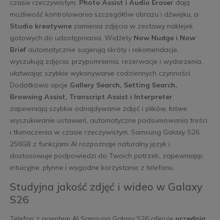
czasie rzeczywistym.
Photo Assist i Audio Eraser
dają
możliwość kontrolowania szczegółów obrazu i dźwięku, a
Studio kreatywne
zamienia zdjęcia w zestawy naklejek
gotowych do udostępniania. Widżety
Now Nudge i Now
Brief
automatycznie sugerują skróty i rekomendacje,
wyszukują zdjęcia, przypomnienia, rezerwacje i wydarzenia,
ułatwiając szybkie wykonywanie codziennych czynności.
Dodatkowo opcje
Gallery Search, Setting Search,
Browsing Assist, Transcript Assist i Interpreter
zapewniają szybkie odnajdywanie zdjęć i plików, łatwe
wyszukiwanie ustawień, automatyczne podsumowania treści
i tłumaczenia w czasie rzeczywistym. Samsung Galaxy S26
256GB z funkcjami AI rozpoznaje naturalny język i
dostosowuje podpowiedzi do Twoich potrzeb, zapewniając
intuicyjne, płynne i wygodne korzystanie z telefonu.
Studyjna jakość zdjęć i wideo w Galaxy
S26
Telefon z agentem AI Samsung Galaxy S26 oferuje
przednią