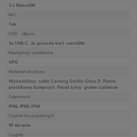
2 x NanoSIM
NFC
Tak
USB - złącza
1x USB‑C, 2x gniazdo kart nanoSIM
Nawigacja satelitarna
GPS
Materiał obudowy
Wyświetlacz: szkło Corning Gorilla Glass 7i; Rama:
plastikowy kompozyt; Panel tylny: grafen IceSense
Odporność
IP66, IP68, IP69
Czytnik linii papilarnych
W ekranie
Czujniki