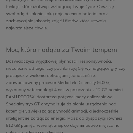
funkcje, które ułatwią i wzbogacą Twoje życie. Ciesz się
swobodą działania, jaką daje pojemna bateria, oraz
zachwycaj się jakością zdjęć i filmów, które utrwalą
najważniejsze chwile.
Moc, która nadąża za Twoim tempem
Doświadczysz wyjątkowej płynności i responsywności,
niezależnie od tego, czy pochłaniają Cię wymagające gry, czy
pracujesz z wieloma aplikacjami jednocześnie.
Zaawansowany procesor MediaTek Dimensity 9400e,
wykonany w technologii 4 nm, w połączeniu z 12 GB pamięci
RAM LPDDR5X, dostarcza potężnej mocy obliczeniowej.
Specjalny tryb GT optymalizuje działanie urządzenia pod
kątem gier, zwiększając płynność animacji, a jednocześnie
inteligentnie zarządza energią. Masz do dyspozycji również
512 GB pamięci wewnętrznej, co daje mnóstwo miejsca na
aplikacje, zdjęcia i multimedia.