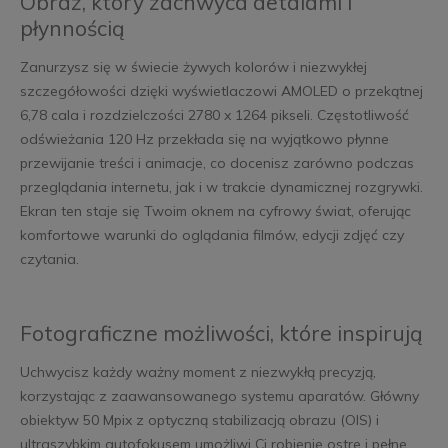
Obraz, który zachwyca detalami i
płynnością
Zanurzysz się w świecie żywych kolorów i niezwykłej
szczegółowości dzięki wyświetlaczowi AMOLED o przekątnej
6,78 cala i rozdzielczości 2780 x 1264 pikseli. Częstotliwość
odświeżania 120 Hz przekłada się na wyjątkowo płynne
przewijanie treści i animacje, co docenisz zarówno podczas
przeglądania internetu, jak i w trakcie dynamicznej rozgrywki.
Ekran ten staje się Twoim oknem na cyfrowy świat, oferując
komfortowe warunki do oglądania filmów, edycji zdjęć czy
czytania.
Fotograficzne możliwości, które inspirują
Uchwycisz każdy ważny moment z niezwykłą precyzją,
korzystając z zaawansowanego systemu aparatów. Główny
obiektyw 50 Mpix z optyczną stabilizacją obrazu (OIS) i
ultraszybkim autofokusem umożliwi Ci robienie ostre i pełne