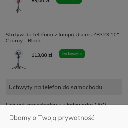
83,00 zł
Statyw do telefonu z lampą Usams ZB323 10"
Czarny - Black
Do koszyka
113,00 zł
Uchwyty na telefon do samochodu
Uchwyt samochodowy z ładowarką 15W
Somostel SMS-ZB42 Czarna - Black
Dbamy o Twoją prywatność
Do koszyka
71,00 zł