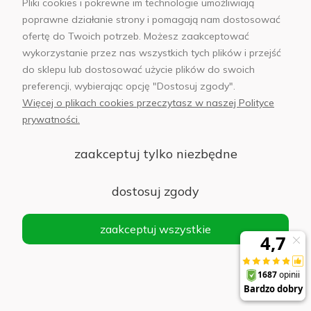
Pliki cookies i pokrewne im technologie umożliwiają
poprawne działanie strony i pomagają nam dostosować
ofertę do Twoich potrzeb. Możesz zaakceptować
wykorzystanie przez nas wszystkich tych plików i przejść
do sklepu lub dostosować użycie plików do swoich
Uchwyt samochodowy z ładowarką indukcyjną
preferencji, wybierając opcję "Dostosuj zgody".
Ugreen W708 Czarny - Black
Więcej o plikach cookies przeczytasz w naszej Polityce
prywatności.
Do koszyka
97,00 zł
zaakceptuj tylko niezbędne
dostosuj zgody
Uchwyt samochodowy Baseus Qi 15 W Czarny
- Black
zaakceptuj wszystkie
Do koszyka
73,00 zł