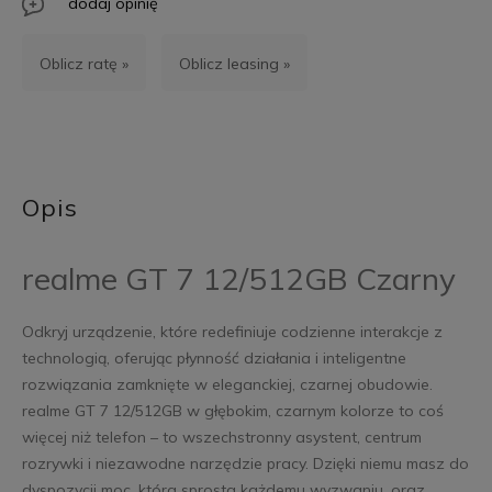
dodaj opinię
Oblicz ratę »
Oblicz leasing »
Opis
realme GT 7 12/512GB Czarny
Odkryj urządzenie, które redefiniuje codzienne interakcje z
technologią, oferując płynność działania i inteligentne
rozwiązania zamknięte w eleganckiej, czarnej obudowie.
realme GT 7 12/512GB w głębokim, czarnym kolorze to coś
więcej niż telefon – to wszechstronny asystent, centrum
rozrywki i niezawodne narzędzie pracy. Dzięki niemu masz do
dyspozycji moc, która sprosta każdemu wyzwaniu, oraz