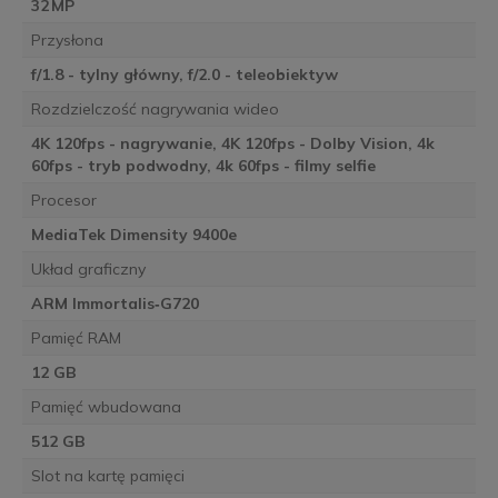
32 MP
Przysłona
f/1.8 - tylny główny, f/2.0 - teleobiektyw
Rozdzielczość nagrywania wideo
4K 120fps - nagrywanie, 4K 120fps - Dolby Vision, 4k
60fps - tryb podwodny, 4k 60fps - filmy selfie
Procesor
MediaTek Dimensity 9400e
Układ graficzny
ARM Immortalis‑G720
Pamięć RAM
12 GB
Pamięć wbudowana
512 GB
Slot na kartę pamięci