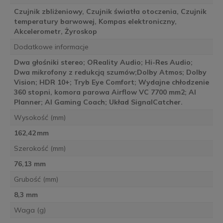
Czujnik zbliżeniowy, Czujnik światła otoczenia, Czujnik
temperatury barwowej, Kompas elektroniczny,
Akcelerometr, Żyroskop
Dodatkowe informacje
Dwa głośniki stereo; OReality Audio; Hi-Res Audio;
Dwa mikrofony z redukcją szumów;Dolby Atmos; Dolby
Vision; HDR 10+; Tryb Eye Comfort; Wydajne chłodzenie
360 stopni, komora parowa Airflow VC 7700 mm2; AI
Planner; AI Gaming Coach; Układ SignalCatcher.
Wysokość (mm)
162,42 mm
Szerokość (mm)
76,13 mm
Grubość (mm)
8,3 mm
Waga (g)