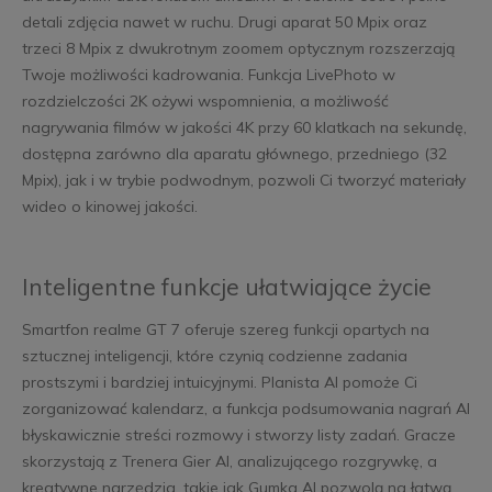
detali zdjęcia nawet w ruchu. Drugi aparat 50 Mpix oraz
trzeci 8 Mpix z dwukrotnym zoomem optycznym rozszerzają
Twoje możliwości kadrowania. Funkcja LivePhoto w
rozdzielczości 2K ożywi wspomnienia, a możliwość
nagrywania filmów w jakości 4K przy 60 klatkach na sekundę,
dostępna zarówno dla aparatu głównego, przedniego (32
Mpix), jak i w trybie podwodnym, pozwoli Ci tworzyć materiały
wideo o kinowej jakości.
Inteligentne funkcje ułatwiające życie
Smartfon realme GT 7 oferuje szereg funkcji opartych na
sztucznej inteligencji, które czynią codzienne zadania
prostszymi i bardziej intuicyjnymi. Planista AI pomoże Ci
zorganizować kalendarz, a funkcja podsumowania nagrań AI
błyskawicznie streści rozmowy i stworzy listy zadań. Gracze
skorzystają z Trenera Gier AI, analizującego rozgrywkę, a
kreatywne narzędzia, takie jak Gumka AI pozwolą na łatwą