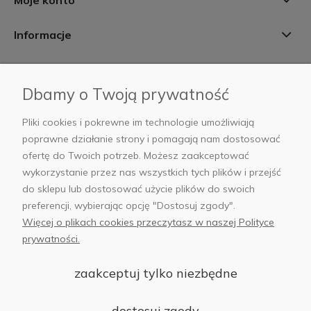
Moje konto
Informacje
Płatności i dostawa
Dbamy o Twoją prywatność
AB Foto
Pliki cookies i pokrewne im technologie umożliwiają
poprawne działanie strony i pomagają nam dostosować
ofertę do Twoich potrzeb. Możesz zaakceptować
wykorzystanie przez nas wszystkich tych plików i przejść
sklep@abfoto.pl
do sklepu lub dostosować użycie plików do swoich
preferencji, wybierając opcję "Dostosuj zgody".
+48 797 971 275
Więcej o plikach cookies przeczytasz w naszej Polityce
prywatności.
zaakceptuj tylko niezbędne
© 2025 Wszelkie prawa zastrzeżone. Serwis własnością:
AB FOTO
dostosuj zgody