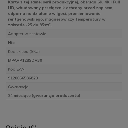
Karty z tej samej serii produkcyjnej, obsługa 6K, 4K i Full
HD, wbudowany przełącznik ochrony przed zapisem,
odporna na działanie wilgoci, promieniowania
rentgenowskiego, magnesów czy temperatury w
zakresie -25 do 85stC.
Adapter w zestawie
Nie
Kod sklepu (SKU)
MPAVP128SDV30
Kod EAN
9120056586820
Gwarancja
24 miesiące (gwarancja producenta)
Opinie (0)