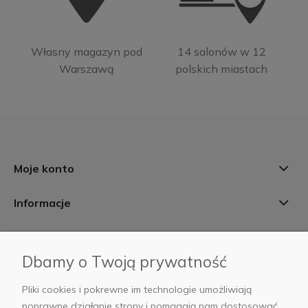
Własny magazyn pod
14 salonów w 12
Warszawą
polskich miastach
Moje konto
Informacje
Płatności i dostawa
Dbamy o Twoją prywatność
AB Foto
Pliki cookies i pokrewne im technologie umożliwiają
poprawne działanie strony i pomagają nam dostosować