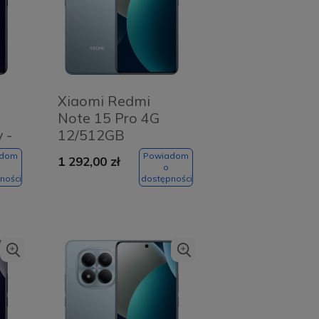
Xiaomi Redmi
Note 15 Pro 4G
 -
12/512GB
Niebieski - Glacier
adom
Powiadom
1 292,00 zł
Blue
o
ności
dostępności