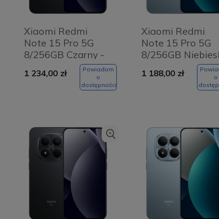
Xiaomi Redmi
Xiaomi Redmi
Note 15 Pro 5G
Note 15 Pro 5G
8/256GB Czarny -
8/256GB Niebies
Black
- Glacier Blue
Powiadom
Powi
1 234,00 zł
1 188,00 zł
o
o
dostępności
dostęp