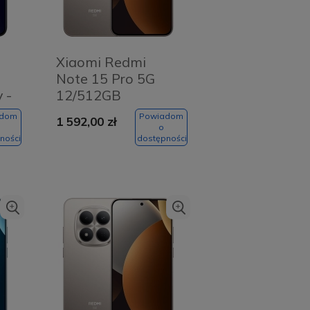
Xiaomi Redmi
Note 15 Pro 5G
 -
12/512GB
Tytanowy -
adom
Powiadom
1 592,00 zł
Titanium Color
o
ności
dostępności