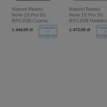
Xiaomi Redmi
Xiaomi Redmi
Note 15 Pro 5G
Note 15 Pro 5G
8/512GB Czarny -
8/512GB Niebies
Black
- Glacier Blue
Powiadom
Powi
1 444,00 zł
1 472,00 zł
o
o
dostępności
dostęp