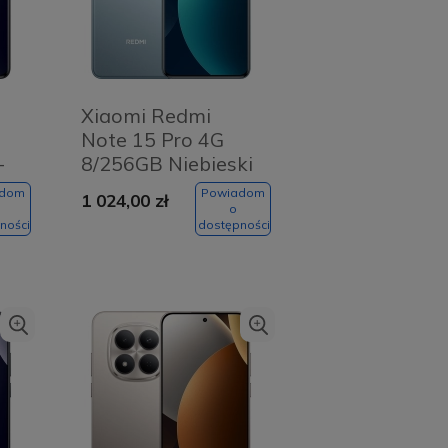
Xiaomi Redmi
Note 15 Pro 4G
-
8/256GB Niebieski
- Glacier Blue
adom
Powiadom
1 024,00 zł
o
ności
dostępności