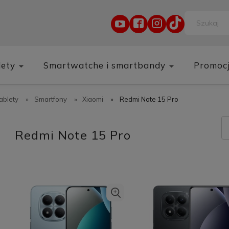
lety
Smartwatche i smartbandy
Promoc
tablety
»
Smartfony
»
Xiaomi
»
Redmi Note 15 Pro
Redmi Note 15 Pro