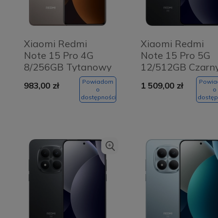
Xiaomi Redmi
Xiaomi Redmi
Note 15 Pro 4G
Note 15 Pro 5G
8/256GB Tytanowy
12/512GB Czarny
- Titanium Color
Black
Powiadom
Powi
983,00 zł
1 509,00 zł
o
o
dostępności
dostęp