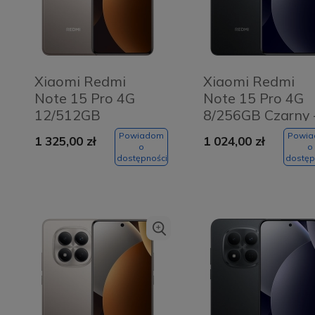
Xiaomi Redmi
Xiaomi Redmi
Note 15 Pro 4G
Note 15 Pro 4G
12/512GB
8/256GB Czarny 
Tytanowy -
Black
Powiadom
Powi
1 325,00 zł
1 024,00 zł
Titanium Color
o
o
dostępności
dostęp