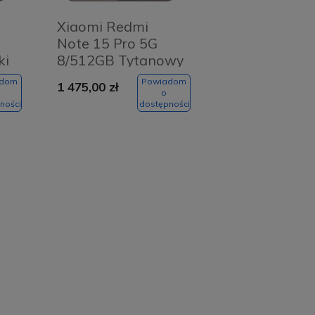
Xiaomi Redmi
Note 15 Pro 5G
ki
8/512GB Tytanowy
- Titanium Color
adom
Powiadom
1 475,00 zł
o
ności
dostępności