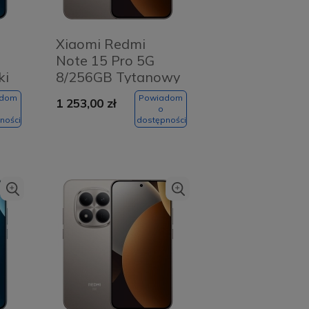
Xiaomi Redmi
Note 15 Pro 5G
ki
8/256GB Tytanowy
- Titanium Color
adom
Powiadom
1 253,00 zł
o
ności
dostępności