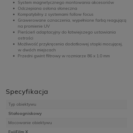
System magnetycznego montowania akcesoriów
Odczepiana osłona słoneczna
Kompatybilny z systemami follow focus
Grawerowane oznaczenia, wypełnione farbą reagującą
na promienie UV
Pierścień adaptacyjny do łatwiejszego ustawiania
ostrości
Możliwość przykręcenia dodatkowej stopki mocującej,
w dwóch miejscach
Przedni gwint filtrowy w rozmiarze 86 x 1.0 mm
Specyfikacja
Typ obiektywu
Stałoogniskowy
Mocowanie obiektywu
FujiFilm X