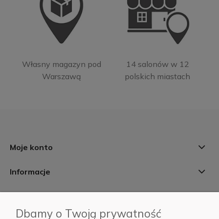
Własny magazyn pod
14 salonów w 12
Warszawą
polskich miastach
Moje konto
Informacje
Płatności i dostawa
Dbamy o Twoją prywatność