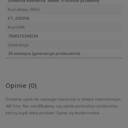
Średnica kołnierza: 95mm, 9 listków przesłony
Kod sklepu (SKU)
FT_010736
Kod EAN
7640172194324
Gwarancja
24 miesiące (gwarancja producenta)
Opinie (0)
Dodanie opinii nie wymaga rejestracji w sklepie internetowym
AB Foto. Nie weryfikujemy, czy opinie pochodzą od klientów,
którzy kupili dany produkt. Opinie są moderowane.