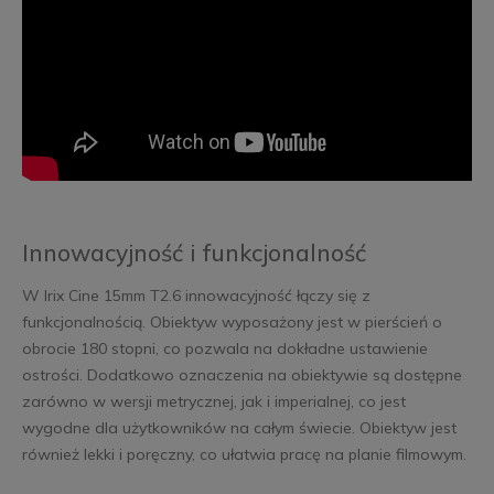
Innowacyjność i funkcjonalność
W Irix Cine 15mm T2.6 innowacyjność łączy się z
funkcjonalnością. Obiektyw wyposażony jest w pierścień o
obrocie 180 stopni, co pozwala na dokładne ustawienie
ostrości. Dodatkowo oznaczenia na obiektywie są dostępne
zarówno w wersji metrycznej, jak i imperialnej, co jest
wygodne dla użytkowników na całym świecie. Obiektyw jest
również lekki i poręczny, co ułatwia pracę na planie filmowym.