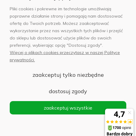
AB Foto
Pliki cookies i pokrewne im technologie umożliwiają
poprawne działanie strony i pomagają nam dostosować
ofertę do Twoich potrzeb. Możesz zaakceptować
wykorzystanie przez nas wszystkich tych plików i przejść
sklep@abfoto.pl
do sklepu lub dostosować użycie plików do swoich
preferencji, wybierając opcję "Dostosuj zgody".
+48 797 971 275
Więcej o plikach cookies przeczytasz w naszej Polityce
prywatności.
zaakceptuj tylko niezbędne
© 2025 Wszelkie prawa zastrzeżone. Serwis własnością:
AB FOTO
dostosuj zgody
Sp. z o.o.
Siedziba: 02-486 WARSZAWA, Al. Jerozolimskie 176, NIP
zaakceptuj wszystkie
1132646403 KRS nr 0000271999
.
'