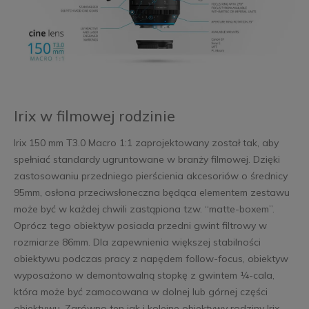
Irix w filmowej rodzinie
Irix 150 mm T3.0 Macro 1:1 zaprojektowany został tak, aby
spełniać standardy ugruntowane w branży filmowej. Dzięki
zastosowaniu przedniego pierścienia akcesoriów o średnicy
95mm, osłona przeciwsłoneczna będąca elementem zestawu
może być w każdej chwili zastąpiona tzw. “matte-boxem”.
Oprócz tego obiektyw posiada przedni gwint filtrowy w
rozmiarze 86mm. Dla zapewnienia większej stabilności
obiektywu podczas pracy z napędem follow-focus, obiektyw
wyposażono w demontowalną stopkę z gwintem ¼-cala,
która może być zamocowana w dolnej lub górnej części
obiektywu. Zarówno ten jak i kolejne obiektywy rodziny Irix