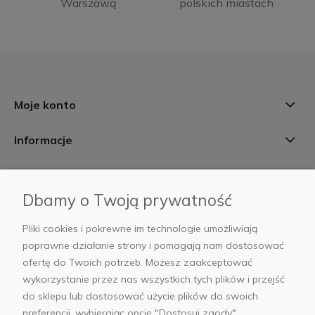
Warszawą
polskich miastach
Moje konto
Informacje
Płatności i dostawa
Dbamy o Twoją prywatność
AB Foto
Pliki cookies i pokrewne im technologie umożliwiają
poprawne działanie strony i pomagają nam dostosować
ofertę do Twoich potrzeb. Możesz zaakceptować
wykorzystanie przez nas wszystkich tych plików i przejść
sklep@abfoto.pl
do sklepu lub dostosować użycie plików do swoich
preferencji, wybierając opcję "Dostosuj zgody".
+48 797 971 275