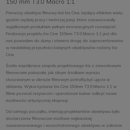
150 mm T3.0 Macro 1:1
Pierwszy obiektyw filmowy linii Irix Cine, będący efektem wielu
godzin ciężkiej pracy i twórczej pasji, które zaowocowały
wyjątkowym produktem pełnym innowacyjnych rozwiązań.
Finalizacja projektu Irix Cine 150mm T3.0 Macro 1:1 jest dla
nas powodem do dumy i otwiera drogę do zaprezentowania
w niedalekiej przyszłości kolejnych obiektywów rodziny Irix
Cine.
Ścisła współpraca zespołu projektowego Irix z zawodowymi
filmowcami pokazała, jak silnym środkiem wyrazu
stosowanym w obrazie filmowym potrafią być ujęcia w
zbliżeniu. Wykorzystanie Irix Cine 150mm T3.0 Macro 1:1 w
filmie pozwoli reżyserom i operatorom kamer odkryć nowe
możliwości artystycznej ekspresji.
Od samego początku, intencją projektantów obiektywu było
dostarczenie filmowcom możliwie najbardziej
zaawansowanego i wszechstronnego obiektywu w zakresie