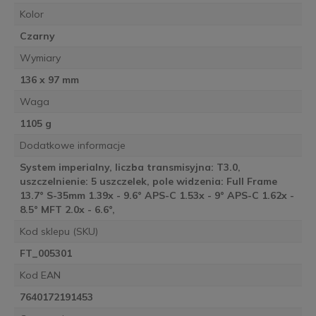
Kolor
Czarny
Wymiary
136 x 97 mm
Waga
1105 g
Dodatkowe informacje
System imperialny, liczba transmisyjna: T3.0,
uszczelnienie: 5 uszczelek, pole widzenia: Full Frame
13.7° S-35mm 1.39x - 9.6° APS-C 1.53x - 9° APS-C 1.62x -
8.5° MFT 2.0x - 6.6°,
Kod sklepu (SKU)
FT_005301
Kod EAN
7640172191453