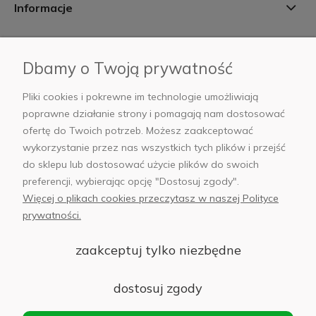
Informacje
Płatności i dostawa
Dbamy o Twoją prywatność
AB Foto
Pliki cookies i pokrewne im technologie umożliwiają
poprawne działanie strony i pomagają nam dostosować
ofertę do Twoich potrzeb. Możesz zaakceptować
wykorzystanie przez nas wszystkich tych plików i przejść
sklep@abfoto.pl
do sklepu lub dostosować użycie plików do swoich
preferencji, wybierając opcję "Dostosuj zgody".
+48 797 971 275
Więcej o plikach cookies przeczytasz w naszej Polityce
prywatności.
zaakceptuj tylko niezbędne
© 2025 Wszelkie prawa zastrzeżone. Serwis własnością:
AB FOTO
dostosuj zgody
Sp. z o.o.
Siedziba: 02-486 WARSZAWA, Al. Jerozolimskie 176, NIP