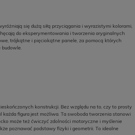
żniają się dużą siłą przyciągania i wyrazistymi kolorami,
zachęcają do eksperymentowania i tworzenia oryginalnych
we, trójkątne i pięciokątne panele, za pomocą których
 budowle.
eskończonych konstrukcji. Bez względu na to, czy to prosty
l każda figura jest możliwa. Ta swoboda tworzenia stanowi
ecko może też ćwiczyć zdolności motoryczne i myślenie
akże poznawać podstawy fizyki i geometrii. To idealne