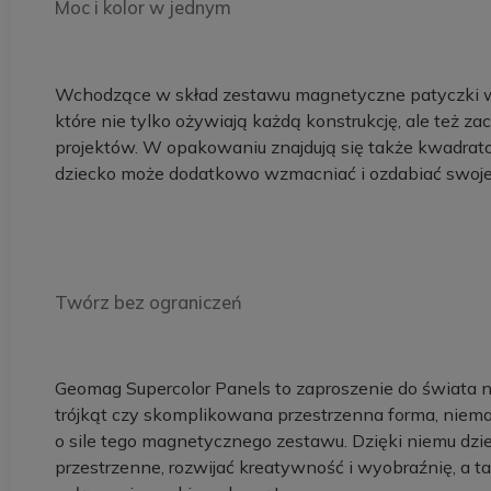
Moc i kolor w jednym
Wchodzące w skład zestawu magnetyczne patyczki wyró
które nie tylko ożywiają każdą konstrukcję, ale też 
projektów. W opakowaniu znajdują się także kwadrato
dziecko może dodatkowo wzmacniać i ozdabiać swoje
Twórz bez ograniczeń
Geomag Supercolor Panels to zaproszenie do świata ni
trójkąt czy skomplikowana przestrzenna forma, niema
o sile tego magnetycznego zestawu. Dzięki niemu dzi
przestrzenne, rozwijać kreatywność i wyobraźnię, a t