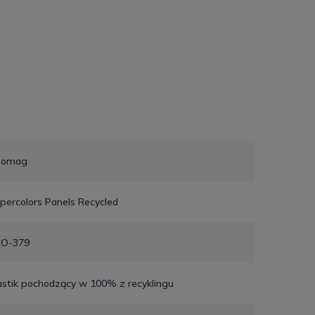
eomag
percolors Panels Recycled
O-379
astik pochodzący w 100% z recyklingu