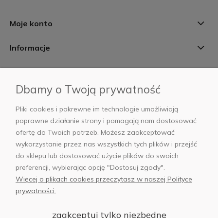
Moje konto
Informacje
Płatności i dostawa
Dbamy o Twoją prywatność
AB Foto
Pliki cookies i pokrewne im technologie umożliwiają
poprawne działanie strony i pomagają nam dostosować
ofertę do Twoich potrzeb. Możesz zaakceptować
wykorzystanie przez nas wszystkich tych plików i przejść
sklep@abfoto.pl
do sklepu lub dostosować użycie plików do swoich
preferencji, wybierając opcję "Dostosuj zgody".
+48 797 971 275
Więcej o plikach cookies przeczytasz w naszej Polityce
prywatności.
zaakceptuj tylko niezbędne