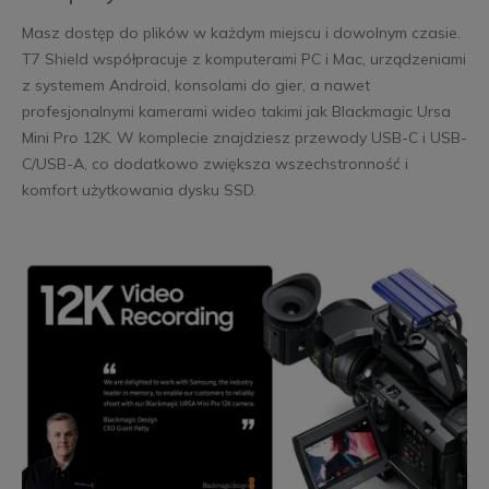
Masz dostęp do plików w każdym miejscu i dowolnym czasie.
T7 Shield współpracuje z komputerami PC i Mac, urządzeniami
z systemem Android, konsolami do gier, a nawet
profesjonalnymi kamerami wideo takimi jak Blackmagic Ursa
Mini Pro 12K. W komplecie znajdziesz przewody USB-C i USB-
C/USB-A, co dodatkowo zwiększa wszechstronność i
komfort użytkowania dysku SSD.