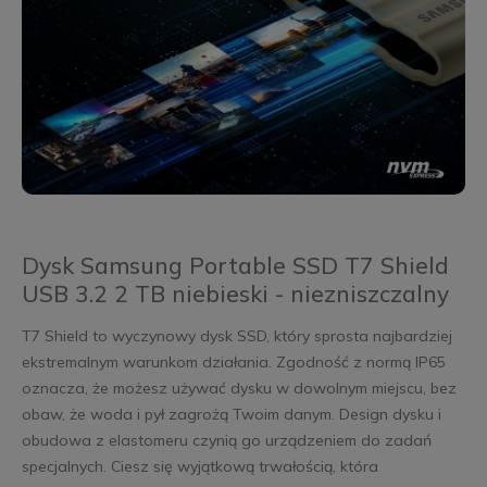
Dysk Samsung Portable SSD T7 Shield
USB 3.2 2 TB niebieski - niezniszczalny
T7 Shield to wyczynowy dysk SSD, który sprosta najbardziej
ekstremalnym warunkom działania. Zgodność z normą IP65
oznacza, że możesz używać dysku w dowolnym miejscu, bez
obaw, że woda i pył zagrożą Twoim danym. Design dysku i
obudowa z elastomeru czynią go urządzeniem do zadań
specjalnych. Ciesz się wyjątkową trwałością, która