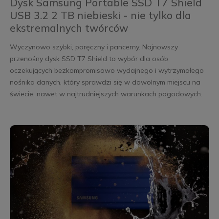
Dysk Samsung Portable SSD T7 Shield
USB 3.2 2 TB niebieski - nie tylko dla
ekstremalnych twórców
Wyczynowo szybki, poręczny i pancerny. Najnowszy
przenośny dysk SSD T7 Shield to wybór dla osób
oczekujących bezkompromisowo wydajnego i wytrzymałego
nośnika danych, który sprawdzi się w dowolnym miejscu na
świecie, nawet w najtrudniejszych warunkach pogodowych.