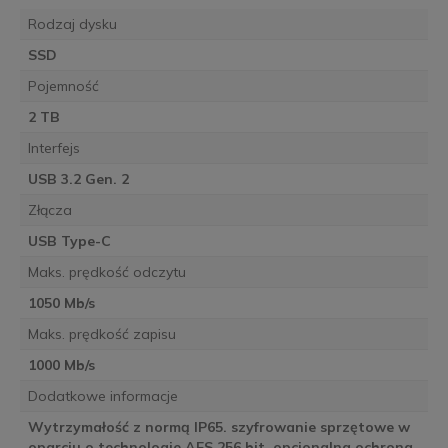
Rodzaj dysku
SSD
Pojemność
2 TB
Interfejs
USB 3.2 Gen. 2
Złącza
USB Type-C
Maks. prędkość odczytu
1050 Mb/s
Maks. prędkość zapisu
1000 Mb/s
Dodatkowe informacje
Wytrzymałość z normą IP65. szyfrowanie sprzętowe w
oparciu o technologie AES 256 bit, opcjonalna ochrona